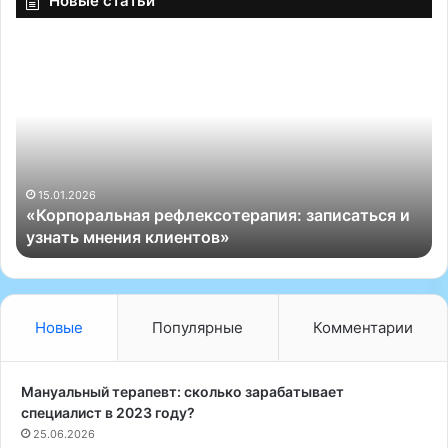
Новые статьи
«
«
К
О
о
с
р
т
п
е
о
о
р
п
а
а
15.01.2026
«Корпоральная рефлексотерапия: записаться и
л
т
узнать мнения клиентов»
ь
С
н
о
а
к
я
о
р
л
Новые
Популярные
Комментарии
е
:
ф
П
л
у
Мануальный терапевт: сколько зарабатывает
е
т
специалист в 2023 году?
к
ь
25.06.2026
с
к