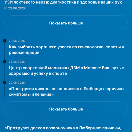
УЗИ локтевого нерва: диагностика и здоровье ваших рук
з
23.06.2026
н
а
т
Показать больше
ь
м
н
23.06.2026
Как выбрать хорошего узиста по гинекологии: советы и
е
рекомендации
н
и
23.06.2026
я
Центр спортивной медицины ДЗМ в Москве: Ваш путь к
к
здоровью и успеху в спорте
л
20.05.2026
и
«Протрузия дисков позвоночника в Люберцах: причины,
е
симптомы и лечение»
н
т
о
Показать больше
в
»
«Протрузия дисков позвоночника в Люберцах: причины,