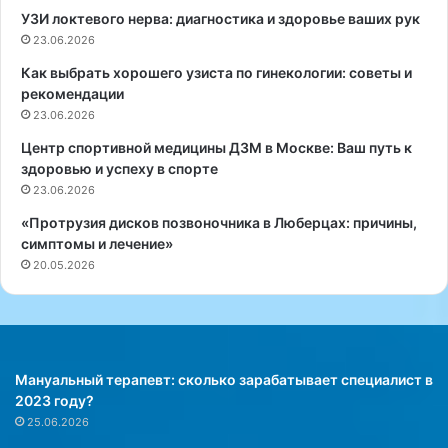
УЗИ локтевого нерва: диагностика и здоровье ваших рук
о
З
т
23.06.2026
д
е
о
Как выбрать хорошего узиста по гинекологии: советы и
р
р
рекомендации
а
о
23.06.2026
п
в
и
ь
Центр спортивной медицины ДЗМ в Москве: Ваш путь к
я
ю
здоровью и успеху в спорте
:
и
23.06.2026
з
Г
«Протрузия дисков позвоночника в Люберцах: причины,
а
а
симптомы и лечение»
п
р
20.05.2026
и
м
с
о
а
н
т
и
ь
и
с
»
Мануальный терапевт: сколько зарабатывает специалист в
я
2023 году?
и
25.06.2026
у