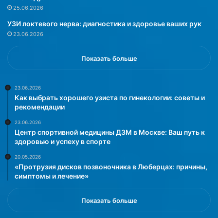
с
25.06.2026
т
УЗИ локтевого нерва: диагностика и здоровье ваших рук
ь
23.06.2026
л
е
ч
Показать больше
е
н
и
23.06.2026
Как выбрать хорошего узиста по гинекологии: советы и
я
рекомендации
»
23.06.2026
Центр спортивной медицины ДЗМ в Москве: Ваш путь к
здоровью и успеху в спорте
20.05.2026
«Протрузия дисков позвоночника в Люберцах: причины,
симптомы и лечение»
Показать больше