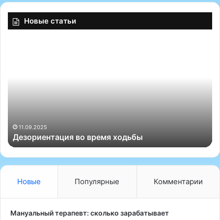
гинекологии: советы и рекомендации
Новые статьи
«
Р
а
д
и
о
в
о
15.01.2026
«Радиоволновая
л
ция во время ходьбы
эффективность
н
о
в
а
я
Новые
Популярные
Комментарии
б
и
о
Мануальный терапевт: сколько зарабатывает
п