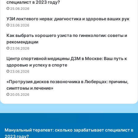
специалист в 2023 году?
с
25.06.2026
и
УЗИ локтевого нерва: диагностика и здоровье ваших рук
я
23.06.2026
:
о
Как выбрать хорошего узиста по гинекологии: советы и
т
рекомендации
з
23.06.2026
ы
в
Центр спортивной медицины ДЗМ в Москве: Ваш путь к
ы
здоровью и успеху в спорте
и
23.06.2026
э
«Протрузия дисков позвоночника в Люберцах: причины,
ф
симптомы и лечение»
ф
20.05.2026
е
к
т
и
в
н
Мануальный терапевт: сколько зарабатывает специалист в
о
2023 году?