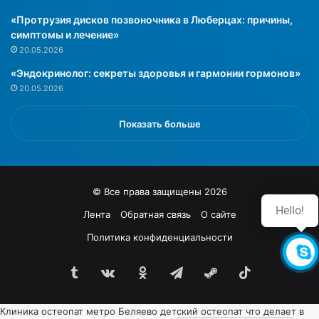
«Протрузия дисков позвоночника в Люберцах: причины,
симптомы и лечение»
20.05.2026
«Эндокринолог: секреты здоровья и гармонии гормонов»
20.05.2026
Показать больше
© Все права защищены 2026
Hello!
Лента
Обратная связь
О сайте
Политика конфиденциальности
Tumblr
vk.com
Одноклассники
Telegram
Steam
TikTok
Клиника
остеопат метро Беляево
детский остеопат что делает в