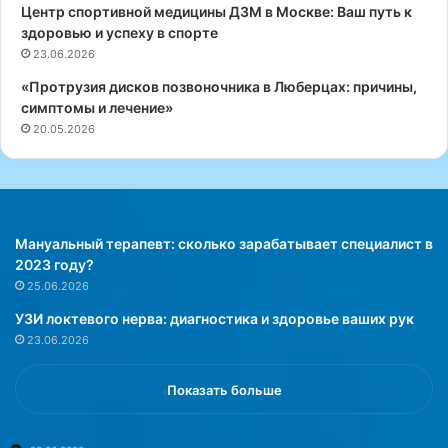
е
Центр спортивной медицины ДЗМ в Москве: Ваш путь к
н
здоровью и успеху в спорте
и
23.06.2026
я
«Протрузия дисков позвоночника в Люберцах: причины,
:
симптомы и лечение»
п
20.05.2026
у
т
ь
к
г
а
Мануальный терапевт: сколько зарабатывает специалист в
р
2023 году?
м
25.06.2026
о
УЗИ локтевого нерва: диагностика и здоровье ваших рук
н
23.06.2026
и
и
и
Показать больше
з
д