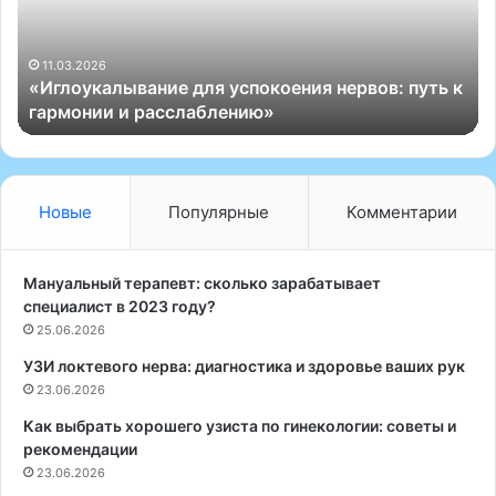
е
р
н
21.12.2025
 путь к
«Альтернативные методы исцеления: путь к
а
гармонии и здравию»
т
и
в
н
ы
Новые
Популярные
Комментарии
е
м
е
Мануальный терапевт: сколько зарабатывает
т
специалист в 2023 году?
о
25.06.2026
д
УЗИ локтевого нерва: диагностика и здоровье ваших рук
ы
23.06.2026
и
с
Как выбрать хорошего узиста по гинекологии: советы и
ц
рекомендации
е
23.06.2026
л