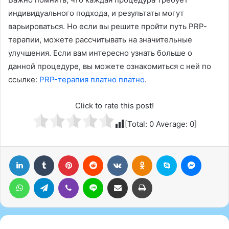
индивидуального подхода, и результаты могут
варьироваться. Но если вы решите пройти путь PRP-
терапии, можете рассчитывать на значительные
улучшения. Если вам интересно узнать больше о
данной процедуре, вы можете ознакомиться с ней по
ссылке:
PRP-терапия платно платно
.
Click to rate this post!
[Total:
0
Average:
0
]
LinkedIn
Tumblr
Pinterest
Reddit
Вконтакте
Одноклассники
Skype
Messenger
WhatsApp
Telegram
Viber
Line
Поделиться через электронную почту
Печатать