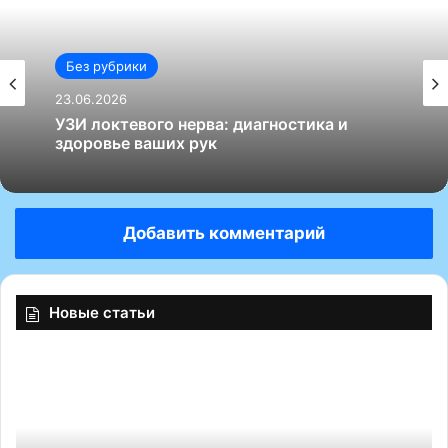
Без рубрики
Без рубрики
23.06.2026
23.06.2026
УЗИ локтевого нерва: диагностика и
здоровье ваших рук
Как выбрать хорошего узиста по
Добавить комментарий
гинекологии: советы и рекомендации
Новые статьи
«
А
л
ь
т