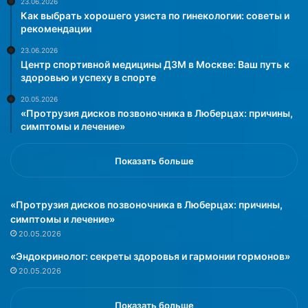
р
23.06.2026
Как выбрать хорошего узиста по гинекологии: советы и
а
рекомендации
в
и
23.06.2026
ю
Центр спортивной медицины ДЗМ в Москве: Ваш путь к
»
здоровью и успеху в спорте
20.05.2026
«Протрузия дисков позвоночника в Люберцах: причины,
симптомы и лечение»
Показать больше
«Протрузия дисков позвоночника в Люберцах: причины,
симптомы и лечение»
20.05.2026
«Эндокринолог: секреты здоровья и гармонии гормонов»
20.05.2026
Показать больше