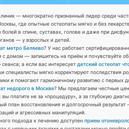
Клиник — многократно признанный лидер среди час
осквы, где опытные остеопаты мягко и без лекарст
болей в спине, суставах, голове и даже при дисфу
ганов — у взрослых и детей.
ат метро Беляево
? У нас работает сертифицирован
м с домом — запишитесь на приём и почувствуйте о
 сеанса; а если вас интересует
детский остеопат чт
и специалисты мягко корректируют последствия ро
лики и помогают гармоничному развитию с первых д
ат недорого в Москве
? Мы предлагаем честные це
 вы платите не за «процедуру», а за глубокую диагн
ый план восстановления и долгосрочный результат 
ераций и агрессивных манипуляций.
ного подхода к лечению доступен
прием отоневроло
мах с нервными тканями и суставами можно пройти 