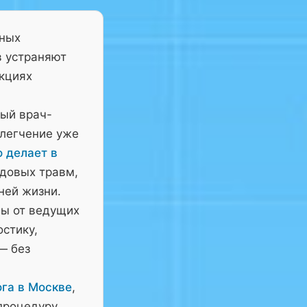
тных
в устраняют
нкциях
ный врач-
блегчение уже
о делает в
довых травм,
ней жизни.
ны от ведущих
остику,
— без
га в Москве
,
процедуру