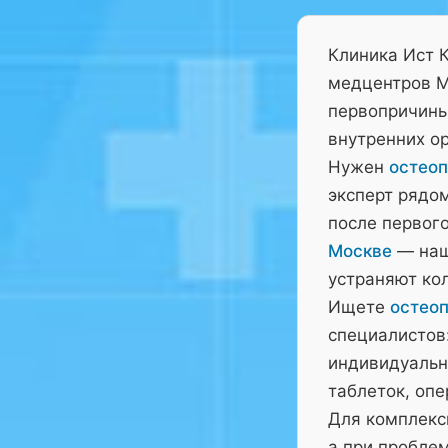
Клиника Ист 
медцентров М
первопричины 
внутренних ор
Нужен
остеоп
эксперт рядо
после первого
Москве
— наш
устраняют ко
Ищете
остеоп
специалистов:
индивидуальн
таблеток, оп
Для комплекс
а при пробле