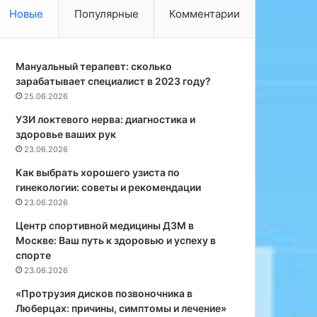
т
д
Новые
Популярные
Комментарии
о
х
д
о
ы
д
д
Мануальный терапевт: сколько
к
и
зарабатывает специалист в 2023 году?
д
а
и
25.06.2026
г
а
УЗИ локтевого нерва: диагностика и
н
г
здоровье ваших рук
о
н
23.06.2026
с
о
т
с
Как выбрать хорошего узиста по
и
т
гинекологии: советы и рекомендации
к
и
23.06.2026
и
к
Центр спортивной медицины ДЗМ в
з
е
Москве: Ваш путь к здоровью и успеху в
а
з
спорте
б
д
23.06.2026
о
о
л
р
«Протрузия дисков позвоночника в
е
о
Люберцах: причины, симптомы и лечение»