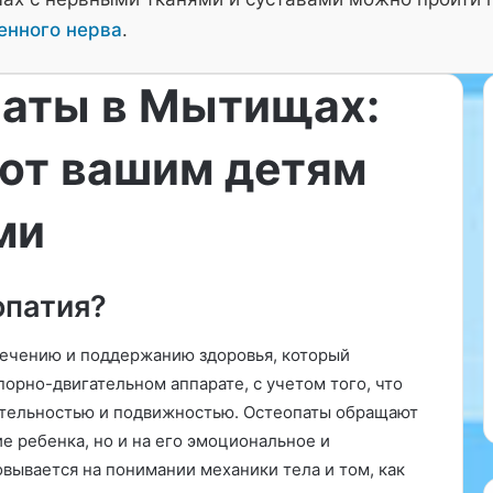
енного нерва
.
паты в Мытищах:
ают вашим детям
«
1
ми
0
с
о
в
опатия?
 стратегии
16.12.2025
е
в Нижнем
«10 советов, как выбрать
т
 лечению и поддержанию здоровья, который
к достичь
идеального врача для вашего
о
орно-двигательном аппарате, с учетом того, что
ребенка»
в
вительностью и подвижностью. Остеопаты обращают
,
к
е ребенка, но и на его эмоциональное и
а
вывается на понимании механики тела и том, как
к