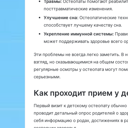
н
Травмы:
Остеопаты помогают реабилити
е
посттравматические изменения.
м
Улучшение сна:
Остеопатические техни
Н
способствует лучшему качеству сна.
о
в
Укрепление иммунной системы:
Правил
г
может поддерживать здоровье всего о
о
р
Эти проблемы не всегда легко заметить. В
о
д
взгляд, но сказывающимися на общем состо
е
регулярные осмотры у остеопата могут помо
:
серьезными.
к
а
Как проходит прием у д
к
д
о
Первый визит к детскому остеопату обычно 
с
проводит детальный опрос родителей о здор
т
себя информацию о родах, достижениях в р
и
ч
состоянии здоровья.