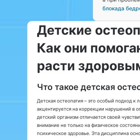
блокада бедр
Детские остео
Как они помог
«
Э
расти здоровы
ф
ф
е
28.03.2026
к
Что такое детская осте
«Эффективные
т
накрутки ПФ 
и
Детская остеопатия – это особый подход к
Новгороде: ка
в
акцентируется на коррекции нарушений в оп
успеха»
н
детский организм отличается своей чувст
ы
е
внимание не только на физическое состояни
с
психическое здоровье. Эта дисциплина осно
т