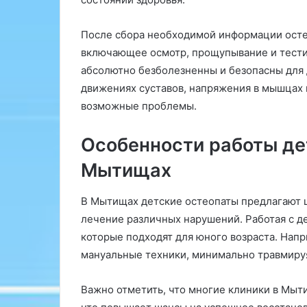
ь
у
После сбора необходимой информации осте
с
включающее осмотр, прощупывание и тестир
п
е
абсолютно безболезненны и безопасны для
х
движениях суставов, напряжения в мышцах и
а
возможные проблемы.
»
Особенности работы де
Мытищах
В Мытищах детские остеопаты предлагают ш
лечение различных нарушений. Работая с д
которые подходят для юного возраста. Нап
мануальные техники, минимально травмируя
Важно отметить, что многие клиники в Мы