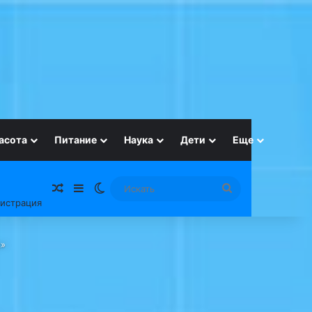
асота
Питание
Наука
Дети
Еще
Случайная статья
Sidebar
Switch skin
Искать
гистрация
х»