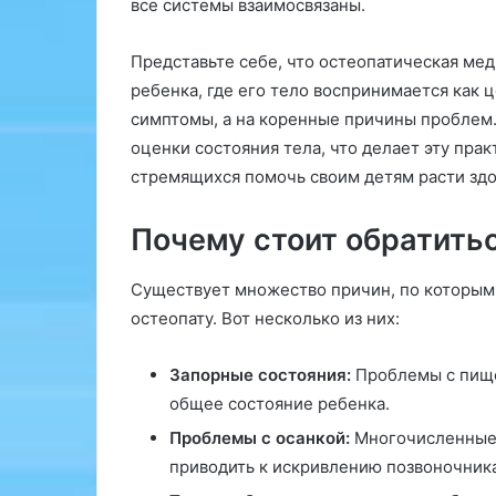
все системы взаимосвязаны.
р
а
т
Представьте себе, что остеопатическая мед
е
ребенка, где его тело воспринимается как 
г
симптомы, а на коренные причины проблем.
и
оценки состояния тела, что делает эту пра
и
н
стремящихся помочь своим детям расти зд
а
к
Почему стоит обратитьс
р
у
Существует множество причин, по которым 
т
к
остеопату. Вот несколько из них:
и
П
Запорные состояния:
Проблемы с пище
Ф
общее состояние ребенка.
в
Н
Проблемы с осанкой:
Многочисленные 
и
приводить к искривлению позвоночника
ж