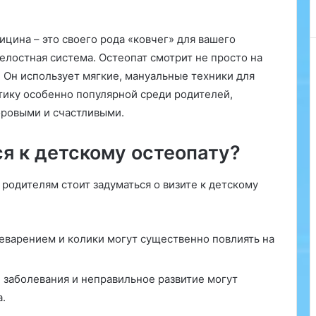
в
ы
б
ицина – это своего рода «ковчег» для вашего
р
целостная система. Остеопат смотрит не просто на
а
 Он использует мягкие, мануальные техники для
т
ктику особенно популярной среди родителей,
ь
и
оровыми и счастливыми.
д
е
я к детскому остеопату?
а
л
родителям стоит задуматься о визите к детскому
ь
н
о
г
варением и колики могут существенно повлиять на
о
в
р
заболевания и неправильное развитие могут
а
.
ч