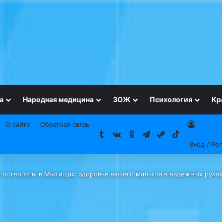
а
Народная медицина
ЗОЖ
Психология
Кр
О сайте
Обратная связь
Tumblr
vk.com
Одноклассники
Telegram
Steam
TikTok
Вход / Ре
 остеопаты в Мытищах: здоровье вашего малыша в надежных рука