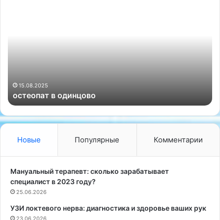
о
К
с
о
т
н
е
с
о
у
п
л
а
ь
т
т
в
а
15.08.2025
остеопат в одинцово
о
ц
д
и
и
я
н
о
ц
р
Новые
Популярные
Комментарии
о
т
в
о
о
п
Мануальный терапевт: сколько зарабатывает
е
специалист в 2023 году?
д
25.06.2026
а
УЗИ локтевого нерва: диагностика и здоровье ваших рук
-
23.06.2026
т