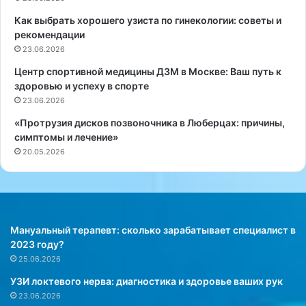
р
Как выбрать хорошего узиста по гинекологии: советы и
а
рекомендации
в
23.06.2026
м
а
Центр спортивной медицины ДЗМ в Москве: Ваш путь к
т
здоровью и успеху в спорте
о
23.06.2026
л
«Протрузия дисков позвоночника в Люберцах: причины,
о
симптомы и лечение»
г
20.05.2026
а
Мануальный терапевт: сколько зарабатывает специалист в
2023 году?
25.06.2026
УЗИ локтевого нерва: диагностика и здоровье ваших рук
23.06.2026