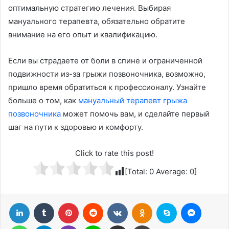
оптимальную стратегию лечения. Выбирая
мануального терапевта, обязательно обратите
внимание на его опыт и квалификацию.
Если вы страдаете от боли в спине и ограниченной
подвижности из-за грыжи позвоночника, возможно,
пришло время обратиться к профессионалу. Узнайте
больше о том, как
мануальный терапевт грыжа
позвоночника
может помочь вам, и сделайте первый
шаг на пути к здоровью и комфорту.
Click to rate this post!
[Total:
0
Average:
0
]
LinkedIn
Tumblr
Pinterest
Reddit
Вконтакте
Одноклассники
Skype
Messenger
WhatsApp
Telegram
Viber
Line
Поделиться через электронную почту
Печатать