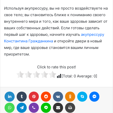
Используя акупрессуру, вы не просто воздействуете на
свое тело; вы становитесь ближе к пониманию своего
внутреннего мира и того, как ваше здоровье зависит от
ваших собственных действий. Если готовы сделать
первый шаг к здоровью, начните изучать
акупрессуру
Константина Гражданкина
и откройте двери в новый
мир, где ваше здоровье становится вашим личным
приоритетом.
Click to rate this post!
[Total:
0
Average:
0
]
LinkedIn
Tumblr
Pinterest
Reddit
Вконтакте
Одноклассники
Skype
Messenger
WhatsApp
Telegram
Viber
Line
Поделиться через электронную почту
Печатать