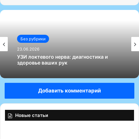
Без рубрики
23.06.2026
Без рубрики
УЗИ локтевого нерва: диагностика и
23.06.2026
здоровье ваших рук
Добавить комментарий
Как выбрать хорошего узиста по
гинекологии: советы и рекомендации
Новые статьи
Т
о