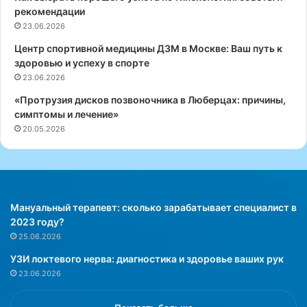
и
рекомендации
к
23.06.2026
а
»
Центр спортивной медицины ДЗМ в Москве: Ваш путь к
в
здоровью и успеху в спорте
М
23.06.2026
о
«Протрузия дисков позвоночника в Люберцах: причины,
с
симптомы и лечение»
к
20.05.2026
в
е
Мануальный терапевт: сколько зарабатывает специалист в
2023 году?
25.06.2026
УЗИ локтевого нерва: диагностика и здоровье ваших рук
23.06.2026