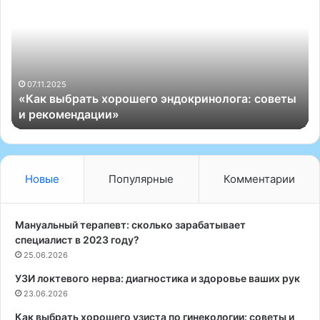
п
-
5
о
с
т
о эндокринолога: советы
е
30.05.2025
Топ-5 остеопатов «Ист Кл
о
п
а
т
о
Новые
Популярные
Комментарии
в
«
И
Мануальный терапевт: сколько зарабатывает
с
специалист в 2023 году?
т
25.06.2026
К
УЗИ локтевого нерва: диагностика и здоровье ваших рук
л
23.06.2026
и
н
Как выбрать хорошего узиста по гинекологии: советы и