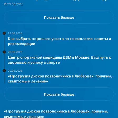
е
и
23.06.2026
м
:
ы
в
й
с
Показать больше
р
ё
е
,
з
ч
23.06.2026
Как выбрать хорошего узиста по гинекологии: советы и
у
т
рекомендации
л
о
ь
н
23.06.2026
т
у
Центр спортивной медицины ДЗМ в Москве: Ваш путь к
а
ж
здоровью и успеху в спорте
т
н
20.05.2026
н
о
«Протрузия дисков позвоночника в Люберцах: причины,
а
з
симптомы и лечение»
з
н
а
а
к
Показать больше
т
а
ь
з
»
«Протрузия дисков позвоночника в Люберцах: причины,
»
симптомы и лечение»