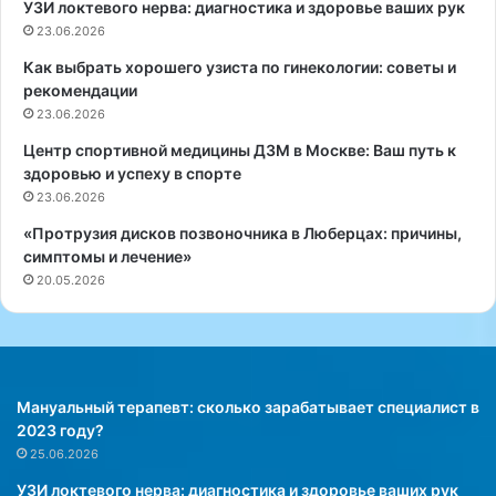
УЗИ локтевого нерва: диагностика и здоровье ваших рук
т
И
к
23.06.2026
о
а
р
Как выбрать хорошего узиста по гинекологии: советы и
П
г
рекомендации
Ф
а
23.06.2026
:
н
К
о
Центр спортивной медицины ДЗМ в Москве: Ваш путь к
а
в
здоровью и успеху в спорте
к
б
23.06.2026
п
р
«Протрузия дисков позвоночника в Люберцах: причины,
о
ю
симптомы и лечение»
л
ш
20.05.2026
у
н
ч
о
и
й
т
п
ь
о
ж
л
Мануальный терапевт: сколько зарабатывает специалист в
е
о
2023 году?
л
с
25.06.2026
а
т
УЗИ локтевого нерва: диагностика и здоровье ваших рук