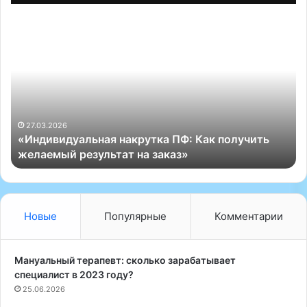
«
«
И
Ц
н
е
д
л
и
и
в
и
и
п
д
р
27.03.2026
«Индивидуальная накрутка ПФ: Как получить
у
е
желаемый результат на заказ»
а
и
л
м
ь
у
н
щ
а
е
Новые
Популярные
Комментарии
я
с
н
т
а
в
Мануальный терапевт: сколько зарабатывает
к
а
специалист в 2023 году?
р
У
25.06.2026
у
З