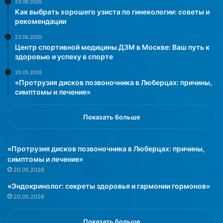
е
м
23.06.2026
Как выбрать хорошего узиста по гинекологии: советы и
н
о
рекомендации
и
н
й
и
23.06.2026
и
я
Центр спортивной медицины ДЗМ в Москве: Ваш путь к
з
д
здоровью и успеху в спорте
з
л
20.05.2026
а
я
«Протрузия дисков позвоночника в Люберцах: причины,
р
к
симптомы и лечение»
у
а
б
ж
е
Показать больше
д
ж
о
н
г
«Протрузия дисков позвоночника в Люберцах: причины,
ы
о
симптомы и лечение»
х
»
с
20.05.2026
т
«Эндокринолог: секреты здоровья и гармонии гормонов»
р
20.05.2026
а
н
?
Показать больше