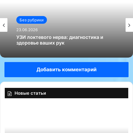
Без рубрики
23.06.2026
УЗИ локтевого нерва: диагностика и
здоровье ваших рук
Добавить комментарий
Новые статьи
«
«
Э
И
ф
г
ф
о
е
р