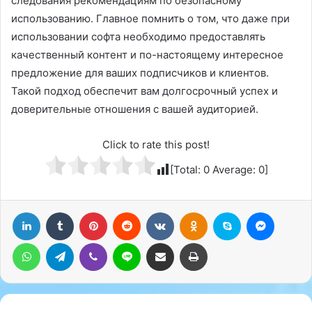
следования рекомендациям по безопасному
использованию. Главное помнить о том, что даже при
использовании софта необходимо предоставлять
качественный контент и по-настоящему интересное
предложение для ваших подписчиков и клиентов.
Такой подход обеспечит вам долгосрочный успех и
доверительные отношения с вашей аудиторией.
Click to rate this post!
[Total:
0
Average:
0
]
LinkedIn
Tumblr
Pinterest
Reddit
Вконтакте
Одноклассники
Skype
Messenger
WhatsApp
Telegram
Viber
Line
Поделиться через электронную почту
Печатать