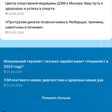
д
й
Центр спортивной медицины ДЗМ в Москве: Ваш путь к
о
к
здоровью и успеху в спорте
б
л
23.06.2026
и
и
«Протрузия дисков позвоночника в Люберцах: причины,
т
н
симптомы и лечение»
ь
и
20.05.2026
с
к
я
е
в
:
с
з
п
д
л
о
Мануальный терапевт: сколько зарабатывает специалист в
е
р
2023 году?
с
о
25.06.2026
к
в
УЗИ локтевого нерва: диагностика и здоровье ваших рук
а
ь
23.06.2026
п
е
о
и
с
г
Показать больше
е
а
щ
р