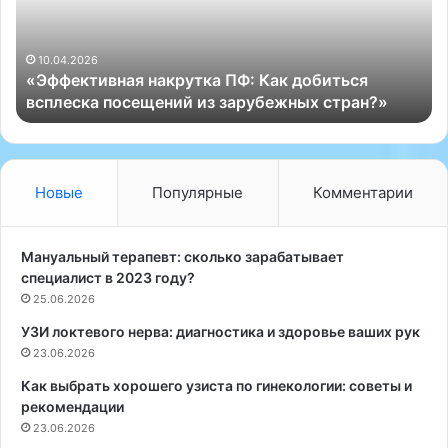
к
е
т
ф
и
л
10.04.2026
«Эффективная накрутка ПФ: Как добиться
в
е
всплеска посещений из зарубежных стран?»
н
к
а
с
я
о
н
т
а
е
Новые
Популярные
Комментарии
к
р
р
а
у
п
Мануальный терапевт: сколько зарабатывает
т
и
специалист в 2023 году?
к
я
25.06.2026
а
в
УЗИ локтевого нерва: диагностика и здоровье ваших рук
П
ч
Ф
23.06.2026
а
:
с
Как выбрать хорошего узиста по гинекологии: советы и
К
т
рекомендации
а
н
23.06.2026
к
о