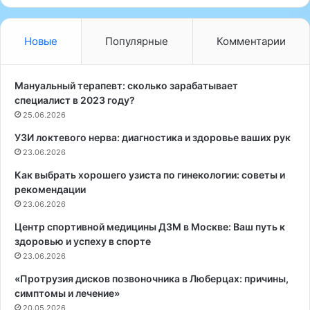
т
м
о
э
Новые
Популярные
Комментарии
т
о
и
Мануальный терапевт: сколько зарабатывает
к
специалист в 2023 году?
а
25.06.2026
к
УЗИ локтевого нерва: диагностика и здоровье ваших рук
о
н
23.06.2026
п
Как выбрать хорошего узиста по гинекологии: советы и
о
рекомендации
м
23.06.2026
о
г
Центр спортивной медицины ДЗМ в Москве: Ваш путь к
а
здоровью и успеху в спорте
е
23.06.2026
т
«Протрузия дисков позвоночника в Люберцах: причины,
в
симптомы и лечение»
а
20.05.2026