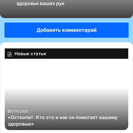
здоровье ваших рук
Добавить комментарий
Новые статьи
«
о
О
р
с
т
т
о
е
п
о
е
п
д
а
р
07.10.2025
«Остеопат: Кто это и как он помогает вашему
т
я
здоровью»
:
д
К
о