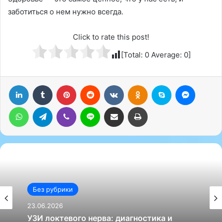
заботиться о нем нужно всегда.
Click to rate this post!
[Total:
0
Average:
0
]
LinkedIn
Tumblr
Pinterest
Reddit
Вконтакте
Одноклассники
Skype
Messenger
WhatsApp
Telegram
Viber
Line
Поделиться через электронную почту
Печатать
Без рубрики
23.06.2026
УЗИ локтевого нерва: диагностика и