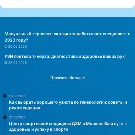
ш
е
м
у
з
д
Мануальный терапевт: сколько зарабатывает специалист в
о
2023 году?
р
25.06.2026
о
УЗИ локтевого нерва: диагностика и здоровье ваших рук
в
23.06.2026
ь
ю
»
Показать больше
23.06.2026
Как выбрать хорошего узиста по гинекологии: советы и
рекомендации
23.06.2026
Центр спортивной медицины ДЗМ в Москве: Ваш путь к
здоровью и успеху в спорте