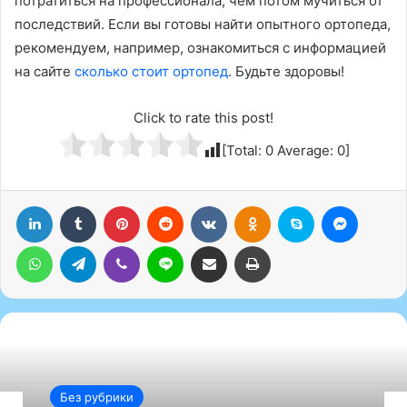
потратиться на профессионала, чем потом мучиться от
последствий. Если вы готовы найти опытного ортопеда,
рекомендуем, например, ознакомиться с информацией
на сайте
сколько стоит ортопед
. Будьте здоровы!
Click to rate this post!
[Total:
0
Average:
0
]
LinkedIn
Tumblr
Pinterest
Reddit
Вконтакте
Одноклассники
Skype
Messenger
WhatsApp
Telegram
Viber
Line
Поделиться через электронную почту
Печатать
Без рубрики