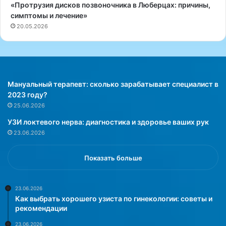
«Протрузия дисков позвоночника в Люберцах: причины,
с
симптомы и лечение»
к
20.05.2026
в
е
:
л
е
ч
Мануальный терапевт: сколько зарабатывает специалист в
е
2023 году?
н
25.06.2026
и
УЗИ локтевого нерва: диагностика и здоровье ваших рук
е
23.06.2026
и
в
о
Показать больше
с
с
т
23.06.2026
Как выбрать хорошего узиста по гинекологии: советы и
а
рекомендации
н
о
23.06.2026