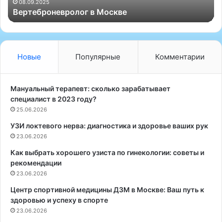
«Эффективные лече
в
лог в Москве
лечение и восстан
н
ы
е
л
е
Новые
Популярные
Комментарии
ч
е
б
Мануальный терапевт: сколько зарабатывает
н
специалист в 2023 году?
ы
25.06.2026
е
УЗИ локтевого нерва: диагностика и здоровье ваших рук
б
23.06.2026
л
о
Как выбрать хорошего узиста по гинекологии: советы и
к
рекомендации
а
23.06.2026
д
ы
Центр спортивной медицины ДЗМ в Москве: Ваш путь к
в
здоровью и успеху в спорте
М
23.06.2026
о