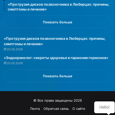
в
«Протрузия дисков позвоночника в Люберцах: причины,
о
симптомы и лечение»
д
с
Показать больше
т
в
о
«Протрузия дисков позвоночника в Люберцах: причины,
»
симптомы и лечение»
20.05.2026
«Эндокринолог: секреты здоровья и гармонии гормонов»
20.05.2026
Показать больше
© Все права защищены 2026
Hello!
Лента
Обратная связь
О сайте