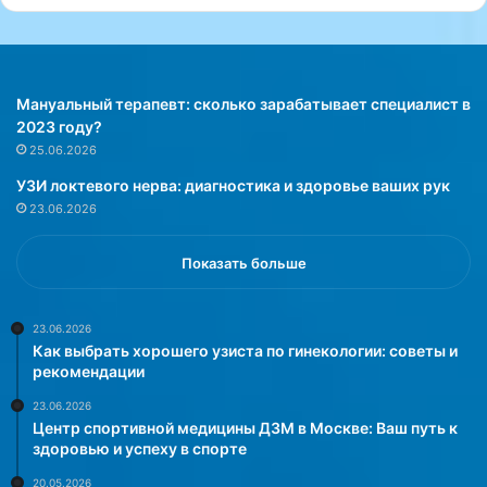
т
б
ь
л
к
о
г
к
а
а
Мануальный терапевт: сколько зарабатывает специалист в
р
д
2023 году?
м
у
25.06.2026
о
:
УЗИ локтевого нерва: диагностика и здоровье ваших рук
н
п
23.06.2026
и
о
и
ш
и
а
Показать больше
з
г
д
о
р
в
23.06.2026
Как выбрать хорошего узиста по гинекологии: советы и
а
о
рекомендации
в
е
и
р
23.06.2026
ю
у
Центр спортивной медицины ДЗМ в Москве: Ваш путь к
»
к
здоровью и успеху в спорте
о
20.05.2026