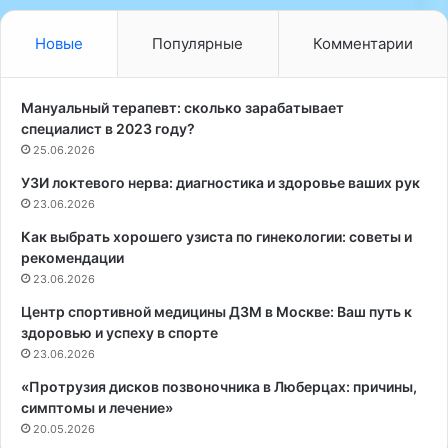
н
с
ы
я
Новые
Популярные
Комментарии
е
н
м
а
е
п
Мануальный терапевт: сколько зарабатывает
т
а
специалист в 2023 году?
о
р
25.06.2026
д
а
УЗИ локтевого нерва: диагностика и здоровье ваших рук
ы
в
и
23.06.2026
е
с
р
Как выбрать хорошего узиста по гинекологии: советы и
ц
т
рекомендации
е
е
23.06.2026
л
б
е
р
Центр спортивной медицины ДЗМ в Москве: Ваш путь к
н
а
здоровью и успеху в спорте
и
л
23.06.2026
я
ь
«Протрузия дисков позвоночника в Люберцах: причины,
:
н
симптомы и лечение»
п
у
20.05.2026
у
ю