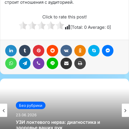
строит отношения с аудиторией.
Click to rate this post!
[Total:
0
Average:
0
]
LinkedIn
Tumblr
Pinterest
Reddit
Вконтакте
Одноклассники
Skype
Messenger
WhatsApp
Telegram
Viber
Line
Поделиться через электронную почту
Печатать
Без рубрики
23.06.2026
УЗИ локтевого нерва: диагностика и
здоровье ваших рук