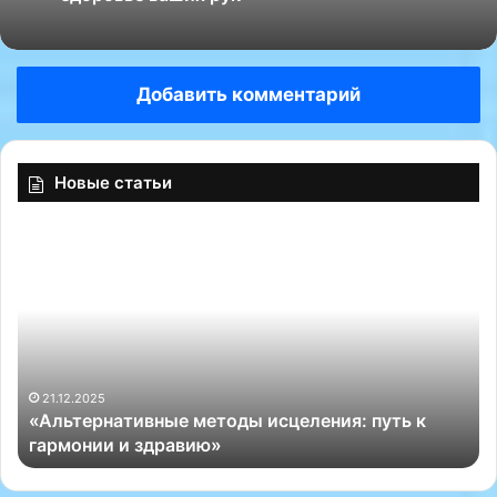
Добавить комментарий
Новые статьи
«
«
А
К
л
а
ь
к
т
з
е
а
р
п
н
и
21.12.2025
«Альтернативные методы исцеления: путь к
а
с
гармонии и здравию»
т
а
и
т
в
ь