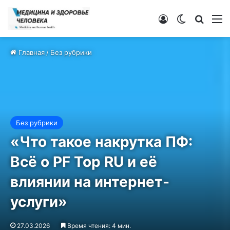
Войти
Switch ski
Искат
М
Главная
/
Без рубрики
Без рубрики
«Что такое накрутка ПФ:
Всё о PF Top RU и её
влиянии на интернет-
услуги»
27.03.2026
Время чтения: 4 мин.