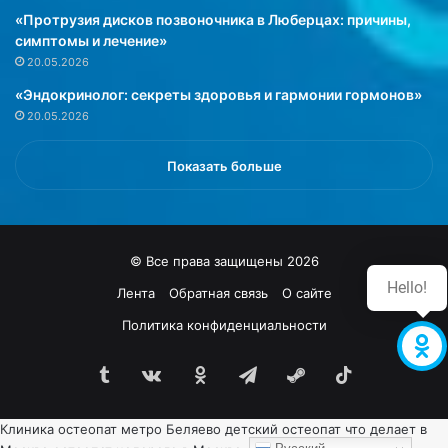
«Протрузия дисков позвоночника в Люберцах: причины,
г
симптомы и лечение»
а
т
20.05.2026
е
«Эндокринолог: секреты здоровья и гармонии гормонов»
л
20.05.2026
ь
н
о
Показать больше
й
с
и
с
© Все права защищены 2026
т
Hello!
е
Лента
Обратная связь
О сайте
м
Политика конфиденциальности
ы
»
Tumblr
vk.com
Одноклассники
Telegram
Steam
TikTok
Клиника
остеопат метро Беляево
детский остеопат что делает в