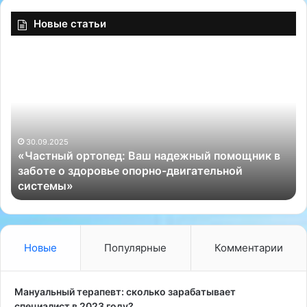
Новые статьи
«
о
Ч
р
а
т
с
о
т
п
н
е
ы
30.09.2025
д
«Частный ортопед: Ваш надежный помощник в
й
а
заботе о здоровье опорно-двигательной
о
д
системы»
р
р
т
е
о
с
п
е
Новые
Популярные
Комментарии
д
:
В
Мануальный терапевт: сколько зарабатывает
а
специалист в 2023 году?