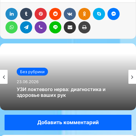
LinkedIn
Tumblr
Pinterest
Reddit
Вконтакте
Одноклассники
Skype
Messenger
WhatsApp
Telegram
Viber
Line
Поделиться через электронную почту
Печатать
Без рубрики
23.06.2026
УЗИ локтевого нерва: диагностика и
здоровье ваших рук
Добавить комментарий