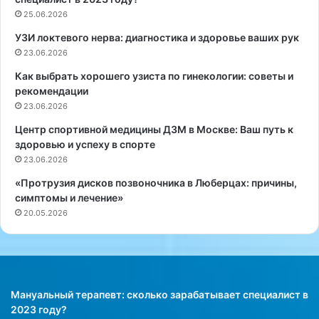
ш
25.06.2026
н
УЗИ локтевого нерва: диагностика и здоровье ваших рук
а
д
23.06.2026
е
Как выбрать хорошего узиста по гинекологии: советы и
ж
рекомендации
н
23.06.2026
ы
й
Центр спортивной медицины ДЗМ в Москве: Ваш путь к
п
здоровью и успеху в спорте
о
23.06.2026
м
«Протрузия дисков позвоночника в Люберцах: причины,
о
симптомы и лечение»
щ
20.05.2026
н
и
к
в
з
а
Мануальный терапевт: сколько зарабатывает специалист в
б
2023 году?