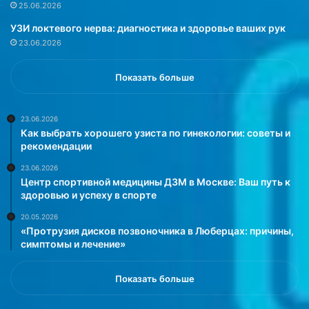
о
25.06.2026
т
УЗИ локтевого нерва: диагностика и здоровье ваших рук
е
23.06.2026
о
з
д
Показать больше
о
р
о
23.06.2026
Как выбрать хорошего узиста по гинекологии: советы и
в
рекомендации
ь
е
23.06.2026
о
Центр спортивной медицины ДЗМ в Москве: Ваш путь к
п
здоровью и успеху в спорте
о
20.05.2026
р
«Протрузия дисков позвоночника в Люберцах: причины,
н
симптомы и лечение»
о
-
д
Показать больше
в
и