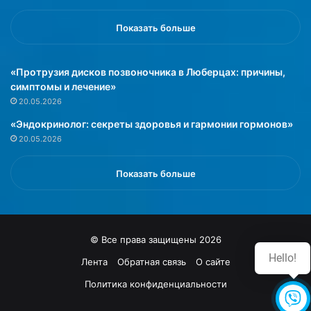
г
у
ч
Показать больше
»
е
н
«Протрузия дисков позвоночника в Люберцах: причины,
и
симптомы и лечение»
ю
»
20.05.2026
«Эндокринолог: секреты здоровья и гармонии гормонов»
20.05.2026
Показать больше
© Все права защищены 2026
Hello!
Лента
Обратная связь
О сайте
Политика конфиденциальности