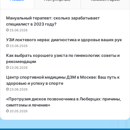
т
р
о
а
д
в
Мануальный терапевт: сколько зарабатывает
ы
м
специалист в 2023 году?
л
а
25.06.2026
е
т
УЗИ локтевого нерва: диагностика и здоровье ваших рук
ч
о
е
23.06.2026
л
н
о
Как выбрать хорошего узиста по гинекологии: советы и
и
г
рекомендации
я
и
23.06.2026
б
и
о
и
Центр спортивной медицины ДЗМ в Москве: Ваш путь к
л
о
здоровью и успеху в спорте
е
р
23.06.2026
й
т
«Протрузия дисков позвоночника в Люберцах: причины,
в
о
симптомы и лечение»
с
п
20.05.2026
п
е
и
д
н
и