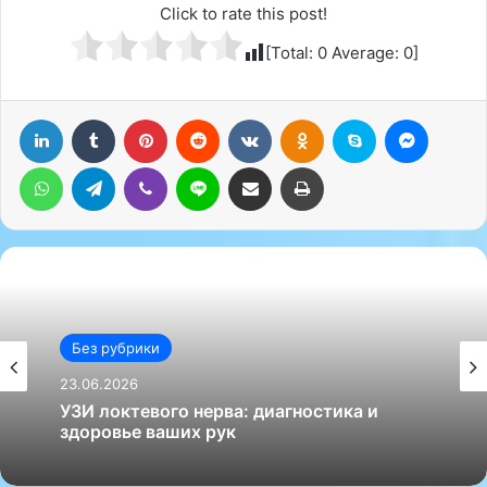
Click to rate this post!
[Total:
0
Average:
0
]
LinkedIn
Tumblr
Pinterest
Reddit
Вконтакте
Одноклассники
Skype
Messenger
WhatsApp
Telegram
Viber
Line
Поделиться через электронную почту
Печатать
Без рубрики
23.06.2026
УЗИ локтевого нерва: диагностика и
здоровье ваших рук