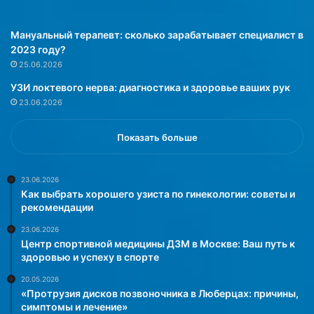
е
и
:
:
В
ч
Мануальный терапевт: сколько зарабатывает специалист в
а
т
2023 году?
ш
о
25.06.2026
е
н
УЗИ локтевого нерва: диагностика и здоровье ваших рук
р
у
23.06.2026
у
ж
к
н
о
о
Показать больше
в
з
о
н
д
а
23.06.2026
Как выбрать хорошего узиста по гинекологии: советы и
с
т
рекомендации
т
ь
в
п
23.06.2026
о
а
Центр спортивной медицины ДЗМ в Москве: Ваш путь к
к
ц
здоровью и успеху в спорте
о
и
20.05.2026
б
е
«Протрузия дисков позвоночника в Люберцах: причины,
л
н
симптомы и лечение»
е
т