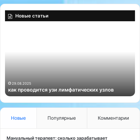
Новые статьи
к
Н
а
е
к
в
п
р
р
о
о
л
в
о
о
г
д
-
29.08.2025
как проводится узи лимфатических узлов
и
в
т
е
с
р
я
т
у
е
Новые
Популярные
Комментарии
з
б
и
р
л
о
Мануальный терапевт: сколько зарабатывает