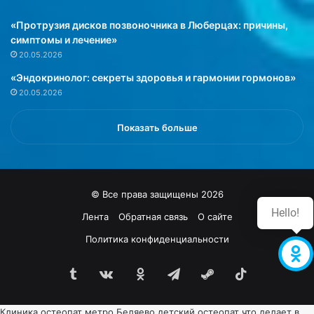
«Протрузия дисков позвоночника в Люберцах: причины,
симптомы и лечение»
20.05.2026
«Эндокринолог: секреты здоровья и гармонии гормонов»
20.05.2026
Показать больше
© Все права защищены 2026
Hello!
Лента
Обратная связь
О сайте
Политика конфиденциальности
Tumblr
vk.com
Одноклассники
Telegram
Steam
TikTok
Клиника
остеопат метро Беляево
детский остеопат что делает в