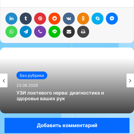
LinkedIn
Tumblr
Pinterest
Reddit
Вконтакте
Одноклассники
Skype
Messenger
WhatsApp
Telegram
Viber
Line
Поделиться через электронную почту
Печатать
Без рубрики
23.06.2026
УЗИ локтевого нерва: диагностика и
здоровье ваших рук
Добавить комментарий