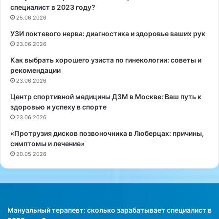
и
л
специалист в 2023 году?
м
о
25.06.2026
ф
г
УЗИ локтевого нерва: диагностика и здоровье ваших рук
а
т
23.06.2026
и
Как выбрать хорошего узиста по гинекологии: советы и
ч
рекомендации
е
23.06.2026
с
к
Центр спортивной медицины ДЗМ в Москве: Ваш путь к
и
здоровью и успеху в спорте
х
23.06.2026
у
«Протрузия дисков позвоночника в Люберцах: причины,
з
симптомы и лечение»
л
20.05.2026
о
в
Мануальный терапевт: сколько зарабатывает специалист в