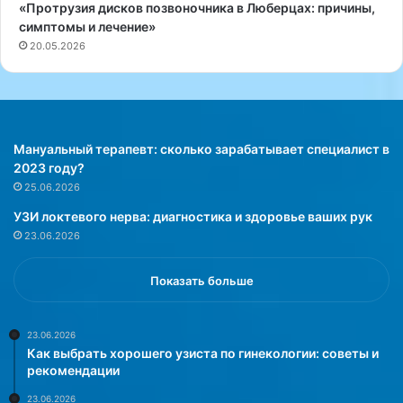
«Протрузия дисков позвоночника в Люберцах: причины,
е
о
симптомы и лечение»
н
л
20.05.2026
и
у
е
ч
д
и
л
т
я
ь
л
ж
Мануальный терапевт: сколько зарабатывает специалист в
е
е
2023 году?
ч
л
25.06.2026
е
а
УЗИ локтевого нерва: диагностика и здоровье ваших рук
н
е
23.06.2026
и
м
я
ы
н
й
Показать больше
е
р
в
е
р
з
23.06.2026
Как выбрать хорошего узиста по гинекологии: советы и
а
у
рекомендации
л
л
г
ь
23.06.2026