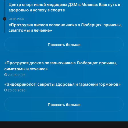
и
т
Центр спортивной медицины ДЗМ в Москве: Ваш путь к
и
а
здоровью и успеху в спорте
»
т
20.05.2026
н
«Протрузия дисков позвоночника в Люберцах: причины,
а
симптомы и лечение»
з
а
Показать больше
к
а
з
«Протрузия дисков позвоночника в Люберцах: причины,
»
симптомы и лечение»
20.05.2026
«Эндокринолог: секреты здоровья и гармонии гормонов»
20.05.2026
Показать больше