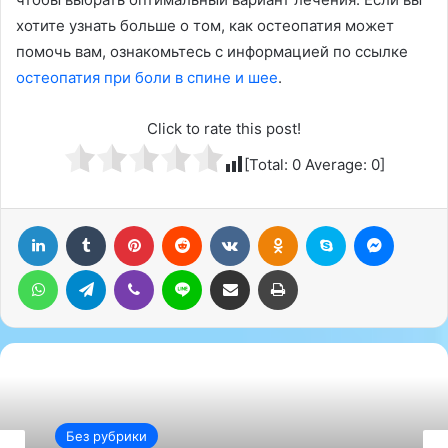
хотите узнать больше о том, как остеопатия может
помочь вам, ознакомьтесь с информацией по ссылке
остеопатия при боли в спине и шее
.
Click to rate this post!
[Total:
0
Average:
0
]
LinkedIn
Tumblr
Pinterest
Reddit
Вконтакте
Одноклассники
Skype
Messenger
WhatsApp
Telegram
Viber
Line
Поделиться через электронную почту
Печатать
Без рубрики