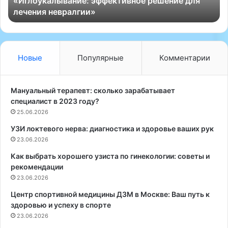
«Иглоукалывание: эффективное решение для
л
у
лечения невралгии»
ы
а
в
л
а
ь
н
н
и
а
Новые
Популярные
Комментарии
е
я
:
н
э
а
Мануальный терапевт: сколько зарабатывает
ф
к
специалист в 2023 году?
ф
р
25.06.2026
е
у
УЗИ локтевого нерва: диагностика и здоровье ваших рук
к
т
т
23.06.2026
к
и
а
Как выбрать хорошего узиста по гинекологии: советы и
в
П
рекомендации
н
Ф
23.06.2026
о
:
е
К
Центр спортивной медицины ДЗМ в Москве: Ваш путь к
р
а
здоровью и успеху в спорте
е
к
23.06.2026
ш
п