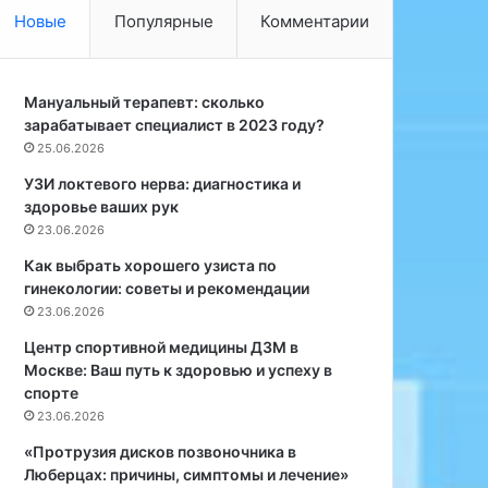
т
я
Новые
Популярные
Комментарии
о
н
и
а
к
к
а
Мануальный терапевт: сколько
р
к
зарабатывает специалист в 2023 году?
у
о
т
25.06.2026
н
к
УЗИ локтевого нерва: диагностика и
п
а
здоровье ваших рук
о
П
23.06.2026
м
Ф
о
:
Как выбрать хорошего узиста по
г
К
гинекологии: советы и рекомендации
а
а
23.06.2026
е
к
Центр спортивной медицины ДЗМ в
т
п
Москве: Ваш путь к здоровью и успеху в
в
о
спорте
а
л
23.06.2026
ш
у
е
ч
«Протрузия дисков позвоночника в
м
и
Люберцах: причины, симптомы и лечение»