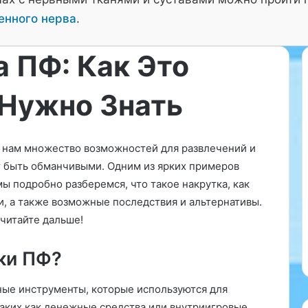
енного нерва
.
 ПФ: Как Это
 Нужно Знать
«
Д
е
нам множество возможностей для развлечений и
т
ут быть обманчивыми. Одним из ярких примеров
с
мы подробно разберемся, что такое накрутка, как
к
10.03.2026
и
и, а также возможные последствия и альтернативы.
«Детский невролог в Митино:
й
 читайте дальше!
здоровье вашего ребенка под
н
ихотерапевта
надежной защитой»
е
ки ПФ?
в
р
о
ные инструменты, которые используются для
л
таких как денежные средства или внутриигровые