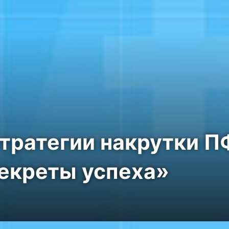
ратегии накрутки П
екреты успеха»