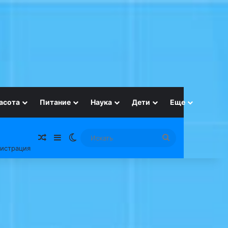
асота
Питание
Наука
Дети
Еще
Случайная статья
Sidebar
Switch skin
Искать
гистрация