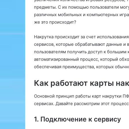
о
предметы. С их помощью пользователи могу
т
различных мобильных и компьютерных играх,
е
р
же это происходит?
а
п
Накрутка происходит за счет использовани
е
сервисов, которые обрабатывают данные и
в
т
пользователям получить доступ к большим 
а
автоматизированный процесс, который обхо
обеспечивая преимущества, которых обычны
Как работают карты на
Основной принцип работы карт накрутки ПФ
сервисах. Давайте рассмотрим этот процесс
1. Подключение к сервису