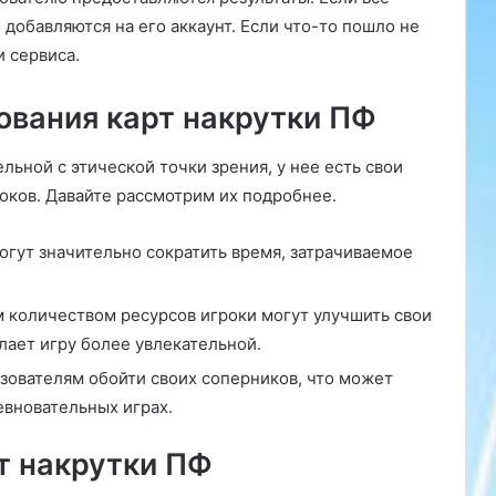
а
добавляются на его аккаунт. Если что-то пошло не
щ
и сервиса.
и
т
вания карт накрутки ПФ
о
й
»
льной с этической точки зрения, у нее есть свои
оков. Давайте рассмотрим их подробнее.
гут значительно сократить время, затрачиваемое
 количеством ресурсов игроки могут улучшить свои
елает игру более увлекательной.
зователям обойти своих соперников, что может
евновательных играх.
т накрутки ПФ