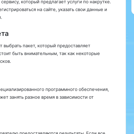
е
сервису, который предлагает услуги по накрутке.
г
гистрироваться на сайте, указать свои данные и
о
.
р
е
ета
б
е
н
 выбрать пакет, который предоставляет
к
стоит быть внимательным, так как некоторые
а
сков.
п
о
д
н
а
специализированного программного обеспечения,
д
жет занять разное время в зависимости от
е
ж
н
о
й
з
ователю предоставляются результаты. Если все