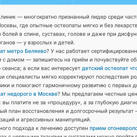
Клиник — многократно признанный лидер среди час
осквы, где опытные остеопаты мягко и без лекарст
болей в спине, суставах, голове и даже при дисфу
ганов — у взрослых и детей.
ат метро Беляево
? У нас работает сертифицирован
м с домом — запишитесь на приём и почувствуйте о
 сеанса; а если вас интересует
детский остеопат чт
и специалисты мягко корректируют последствия ро
лики и помогают гармоничному развитию с первых д
ат недорого в Москве
? Мы предлагаем честные це
 вы платите не за «процедуру», а за глубокую диагн
ый план восстановления и долгосрочный результат 
ераций и агрессивных манипуляций.
ного подхода к лечению доступен
прием отоневроло
мах с нервными тканями и суставами можно пройти 