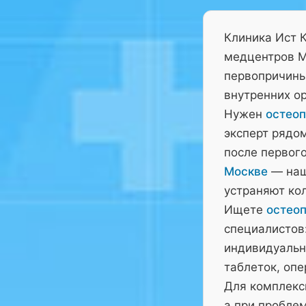
Клиника Ист 
медцентров М
первопричины 
внутренних ор
Нужен
остеоп
эксперт рядо
после первого
Москве
— наш
устраняют ко
Ищете
остеоп
специалистов:
индивидуальн
таблеток, оп
Для комплекс
а при пробле