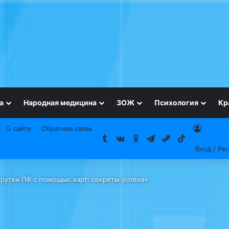
а
Народная медицина
ЗОЖ
Психология
Кр
О сайте
Обратная связь
Tumblr
vk.com
Одноклассники
Telegram
Steam
TikTok
Вход / Ре
рутки ПФ с помощью карт: секреты успеха»