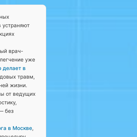
тных
в устраняют
нкциях
ный врач-
блегчение уже
о делает в
довых травм,
ней жизни.
ны от ведущих
остику,
— без
га в Москве
,
процедуру