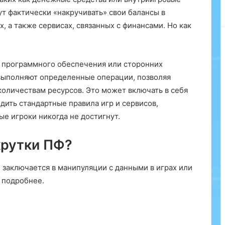
о
т фактически «накручивать» свои балансы в
г
 а также сервисах, связанных с финансами. Но как
в
М
и
т
я программного обеспечения или сторонних
и
 выполняют определенные операции, позволяя
н
о
количествам ресурсов. Это может включать в себя
:
дить стандартные правила игр и сервисов,
з
е игроки никогда не достигнут.
д
о
крутки ПФ?
р
о
в
 заключается в манипуляции с данными в играх или
ь
 подробнее.
е
в
а
ш