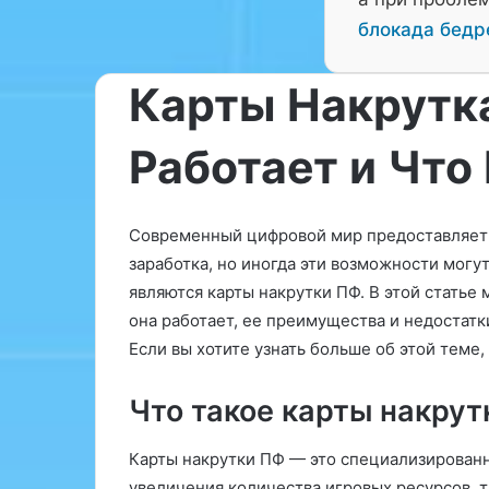
блокада бедр
Карты Накрутка
Работает и Что
р
а
с
Современный цифровой мир предоставляет 
п
заработка, но иногда эти возможности мог
и
являются карты накрутки ПФ. В этой статье 
с
а
она работает, ее преимущества и недостатк
н
Если вы хотите узнать больше об этой теме,
25.06.2025
и
расписание пс
е
Что такое карты накрут
п
с
и
Карты накрутки ПФ — это специализирован
х
увеличения количества игровых ресурсов, 