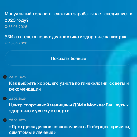
д
л
Мануальный терапевт: сколько зарабатывает специалист в
я
2023 году?
у
25.06.2026
с
УЗИ локтевого нерва: диагностика и здоровье ваших рук
п
23.06.2026
е
ш
н
Показать больше
о
г
о
23.06.2026
Как выбрать хорошего узиста по гинекологии: советы и
б
рекомендации
и
з
23.06.2026
н
Центр спортивной медицины ДЗМ в Москве: Ваш путь к
е
здоровью и успеху в спорте
с
20.05.2026
а
«Протрузия дисков позвоночника в Люберцах: причины,
»
симптомы и лечение»