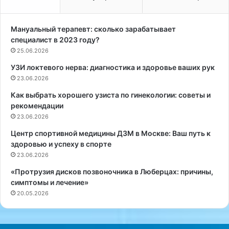
с
м
к
а
в
н
Мануальный терапевт: сколько зарабатывает
е
у
специалист в 2023 году?
:
а
25.06.2026
В
л
УЗИ локтевого нерва: диагностика и здоровье ваших рук
с
ь
е
23.06.2026
н
,
о
Как выбрать хорошего узиста по гинекологии: советы и
ч
г
рекомендации
т
о
23.06.2026
о
т
н
е
Центр спортивной медицины ДЗМ в Москве: Ваш путь к
у
р
здоровью и успеху в спорте
ж
а
23.06.2026
н
п
«Протрузия дисков позвоночника в Люберцах: причины,
о
е
симптомы и лечение»
з
в
20.05.2026
н
т
а
а
т
?
ь