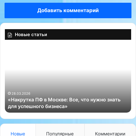
Добавить комментарий
Новые статьи
«
К
Н
а
а
к
к
и
р
е
у
р
т
а
к
с
28.03.2026
«Накрутка ПФ в Москве: Все, что нужно знать
а
ц
для успешного бизнеса»
П
е
Ф
н
в
к
М
и
о
у
Новые
Популярные
Комментарии