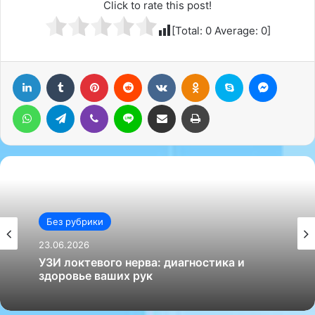
Click to rate this post!
[Total:
0
Average:
0
]
LinkedIn
Tumblr
Pinterest
Reddit
Вконтакте
Одноклассники
Skype
Messenger
WhatsApp
Telegram
Viber
Line
Поделиться через электронную почту
Печатать
Без рубрики
23.06.2026
УЗИ локтевого нерва: диагностика и
здоровье ваших рук