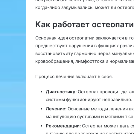
C
когда-либо задумывались, может ли остеопа
ó
m
o
Как работает остеопати
E
l
Основная идея остеопатии заключается в т
e
предшествуют нарушения в функциях различ
g
восстановить эту гармонию через мануальн
i
r
кровообращения, лимфооттока и нормализац
a
l
Процесс лечения включает в себя:
C
i
r
Диагностику:
Остеопат проводит детал
u
системы функционируют неправильно.
j
Лечение:
Основные методы лечения вк
a
n
манипуляцию суставами и мягкими тка
o
Рекомендации:
Остеопат может дать с
A
питанию для поддержания достигнутого