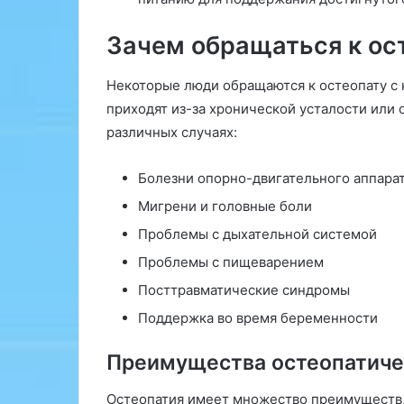
d
e
Зачем обращаться к ос
c
u
a
Некоторые люди обращаются к остеопату с 
d
приходят из-за хронической усталости или
o
различных случаях:
p
a
r
Болезни опорно-двигательного аппара
a
Мигрени и головные боли
T
u
Проблемы с дыхательной системой
T
Проблемы с пищеварением
r
a
Посттравматические синдромы
t
Поддержка во время беременности
a
m
Преимущества остеопатиче
i
e
Остеопатия имеет множество преимуществ,
n