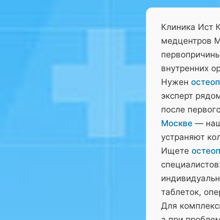
Клиника Ист 
медцентров М
первопричины 
внутренних ор
Нужен
остеоп
эксперт рядо
после первого
Москве
— наш
устраняют ко
Ищете
остеоп
специалистов:
индивидуальн
таблеток, оп
Для комплекс
а при пробле