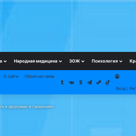
а
Народная медицина
ЗОЖ
Психология
Кр
О сайте
Обратная связь
Tumblr
vk.com
Одноклассники
Telegram
Steam
TikTok
Вход / Ре
уть к здоровью и гармонии»