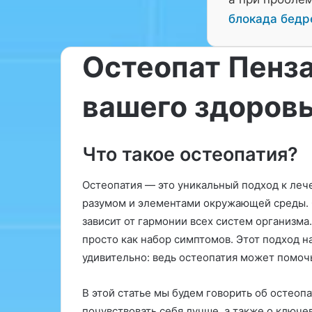
блокада бедр
Остеопат Пенза
вашего здоровь
«
G
u
Что такое остеопатия?
í
a
Остеопатия — это уникальный подход к леч
E
05.10.2025
s
разумом и элементами окружающей среды. О
«Guía Esencial:
e
зависит от гармонии всех систем организма
Cirujano Adecu
n
просто как набор симптомов. Этот подход н
Tratamiento»
c
удивительно: ведь остеопатия может помо
i
a
l
В этой статье мы будем говорить об остеопа
:
почувствовать себя лучше, а также о ключе