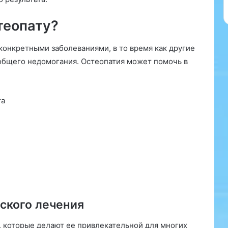
и
ю
теопату?
и
о
т
конкретными заболеваниями, в то время как другие
з
 общего недомогания. Остеопатия может помочь в
ы
в
ы
в
та
р
а
ч
е
й
ского лечения
 которые делают ее привлекательной для многих