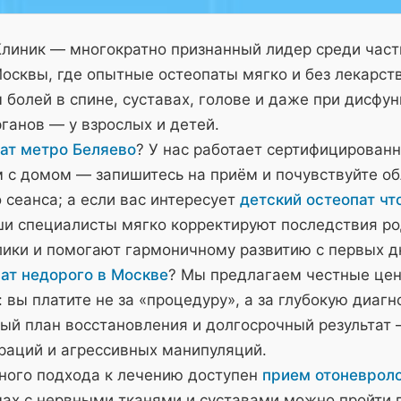
Клиник — многократно признанный лидер среди час
осквы, где опытные остеопаты мягко и без лекарст
болей в спине, суставах, голове и даже при дисфу
ганов — у взрослых и детей.
ат метро Беляево
? У нас работает сертифицирован
м с домом — запишитесь на приём и почувствуйте о
 сеанса; а если вас интересует
детский остеопат чт
и специалисты мягко корректируют последствия ро
лики и помогают гармоничному развитию с первых д
ат недорого в Москве
? Мы предлагаем честные це
 вы платите не за «процедуру», а за глубокую диагн
ый план восстановления и долгосрочный результат 
ераций и агрессивных манипуляций.
ного подхода к лечению доступен
прием отоневроло
мах с нервными тканями и суставами можно пройти 