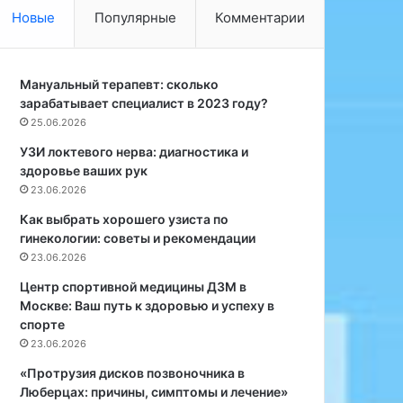
и
ш
Новые
Популярные
Комментарии
к
е
у
г
о
о
с
Мануальный терапевт: сколько
у
т
зарабатывает специалист в 2023 году?
з
е
и
25.06.2026
о
с
УЗИ локтевого нерва: диагностика и
п
т
здоровье ваших рук
а
а
23.06.2026
т
п
и
о
Как выбрать хорошего узиста по
и
г
гинекологии: советы и рекомендации
?
и
23.06.2026
н
Центр спортивной медицины ДЗМ в
е
Москве: Ваш путь к здоровью и успеху в
к
спорте
о
23.06.2026
л
о
«Протрузия дисков позвоночника в
г
Люберцах: причины, симптомы и лечение»