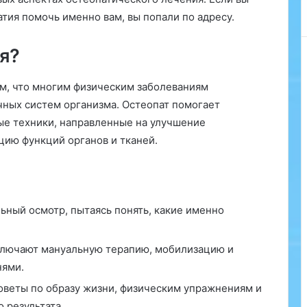
:
тия помочь именно вам, вы попали по адресу.
и
н
с
я?
т
р
ом, что многим физическим заболеваниям
у
ных систем организма. Остеопат помогает
к
ые техники, направленные на улучшение
ц
и
ию функций органов и тканей.
я
п
о
п
р
ьный осмотр, пытаясь понять, какие именно
и
м
лючают мануальную терапию, мобилизацию и
е
н
нями.
е
оветы по образу жизни, физическим упражнениям и
н
 результата.