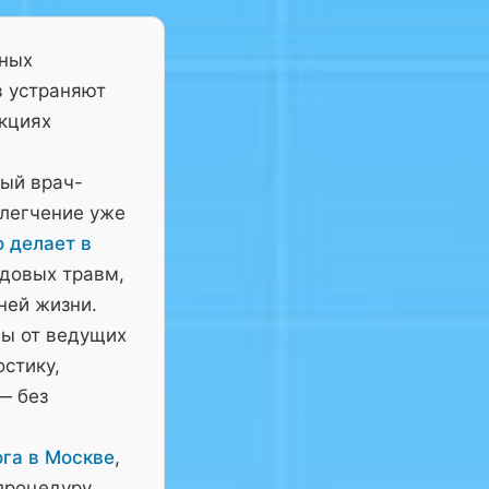
тных
в устраняют
нкциях
ный врач-
блегчение уже
о делает в
довых травм,
ней жизни.
ны от ведущих
остику,
— без
га в Москве
,
процедуру