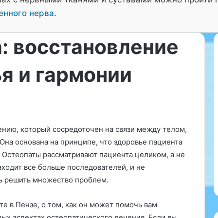
енного нерва
.
: восстановление
я и гармонии
И
н
т
р
а
ению, который сосредоточен на связи между телом,
д
15.08.2025
ж
на основана на принципе, что здоровье пациента
 Cómo Elegir al
Интраджект гель: инструкция
е
. Остеопаты рассматривают пациента целиком, а не
ado para Tu
по применению и отзывы
к
аходит все больше последователей, и не
врачей
т
чь решить множество проблем.
г
е
л
те в Пензе, о том, как он может помочь вам
ь
вых аспектах остеопатического лечения. Если вы