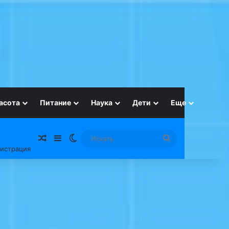
асота
Питание
Наука
Дети
Еще
Случайная статья
Sidebar
Switch skin
Искать
гистрация