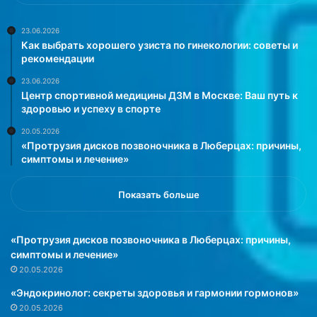
е
р
с
е
я
з
23.06.2026
Как выбрать хорошего узиста по гинекологии: советы и
п
у
рекомендации
р
л
и
ь
23.06.2026
п
т
Центр спортивной медицины ДЗМ в Москве: Ваш путь к
о
а
здоровью и успеху в спорте
в
т
20.05.2026
о
н
«Протрузия дисков позвоночника в Люберцах: причины,
р
а
симптомы и лечение»
о
з
т
а
а
Показать больше
к
х
а
и
з
«Протрузия дисков позвоночника в Люберцах: причины,
д
»
симптомы и лечение»
в
и
20.05.2026
ж
«Эндокринолог: секреты здоровья и гармонии гормонов»
е
20.05.2026
н