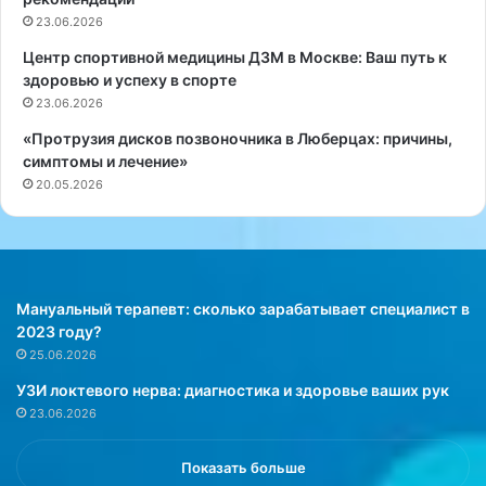
з
Ф
23.06.2026
в
:
о
К
Центр спортивной медицины ДЗМ в Москве: Ваш путь к
н
а
здоровью и успеху в спорте
о
к
23.06.2026
ч
п
«Протрузия дисков позвоночника в Люберцах: причины,
н
о
симптомы и лечение»
и
л
20.05.2026
к
у
а
ч
,
и
у
т
с
ь
и
ж
Мануальный терапевт: сколько зарабатывает специалист в
л
е
2023 году?
и
л
25.06.2026
в
а
УЗИ локтевого нерва: диагностика и здоровье ваших рук
а
е
23.06.2026
ю
м
щ
ы
и
й
Показать больше