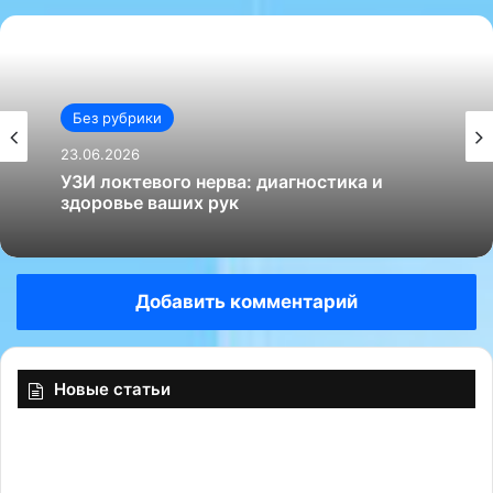
Без рубрики
23.06.2026
УЗИ локтевого нерва: диагностика и
здоровье ваших рук
Добавить комментарий
Новые статьи
Б
«
о
И
л
н