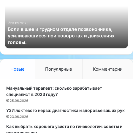
и
д
в
и
ш
в
е
11.09.2025
и
Боли в шее и грудном отделе позвоночника,
е
д
усиливающиеся при поворотах и движениях
и
у
головы.
г
а
р
л
у
ь
д
н
н
а
Новые
Популярные
Комментарии
о
я
м
н
о
а
Мануальный терапевт: сколько зарабатывает
т
к
специалист в 2023 году?
д
р
25.06.2026
е
у
УЗИ локтевого нерва: диагностика и здоровье ваших рук
л
т
е
23.06.2026
к
п
а
Как выбрать хорошего узиста по гинекологии: советы и
о
П
рекомендации