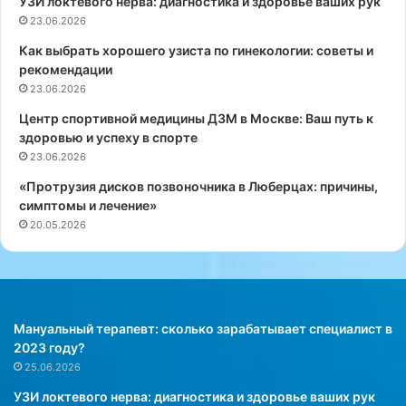
УЗИ локтевого нерва: диагностика и здоровье ваших рук
к
в
т
23.06.2026
М
и
о
Как выбрать хорошего узиста по гинекологии: советы и
в
с
рекомендации
н
к
23.06.2026
о
в
е
е
Центр спортивной медицины ДЗМ в Москве: Ваш путь к
р
:
здоровью и успеху в спорте
е
с
23.06.2026
ш
т
«Протрузия дисков позвоночника в Люберцах: причины,
е
о
симптомы и лечение»
н
и
20.05.2026
и
м
е
о
п
с
р
т
и
ь
б
у
Мануальный терапевт: сколько зарабатывает специалист в
о
с
2023 году?
л
л
25.06.2026
я
у
УЗИ локтевого нерва: диагностика и здоровье ваших рук
х
г