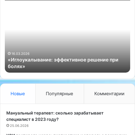
«
«
И
Д
г
е
л
т
о
с
у
к
к
и
а
й
16.03.2026
«Иглоукалывание: эффективное решение при
л
о
»
болях»
ы
с
в
т
а
е
н
о
и
п
Новые
Популярные
Комментарии
е
р
:
а
э
к
Мануальный терапевт: сколько зарабатывает
ф
т
специалист в 2023 году?
ф
и
25.06.2026
е
к