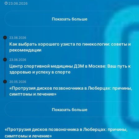
23.06.2026
»
и
ч
т
Показать больше
о
у
ч
23.06.2026
Как выбрать хорошего узиста по гинекологии: советы и
и
рекомендации
т
ы
23.06.2026
в
Центр спортивной медицины ДЗМ в Москве: Ваш путь к
а
здоровью и успеху в спорте
т
20.05.2026
ь
«Протрузия дисков позвоночника в Люберцах: причины,
»
симптомы и лечение»
Показать больше
«Протрузия дисков позвоночника в Люберцах: причины,
симптомы и лечение»