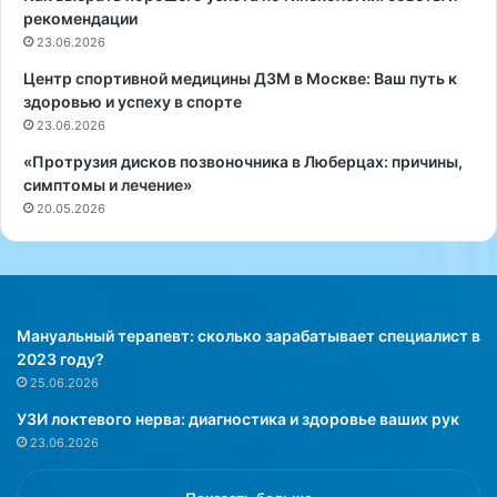
ц
рекомендации
е
23.06.2026
д
у
Центр спортивной медицины ДЗМ в Москве: Ваш путь к
р
здоровью и успеху в спорте
а
23.06.2026
х
«Протрузия дисков позвоночника в Люберцах: причины,
и
симптомы и лечение»
и
20.05.2026
х
ц
е
л
я
х
Мануальный терапевт: сколько зарабатывает специалист в
»
2023 году?
25.06.2026
УЗИ локтевого нерва: диагностика и здоровье ваших рук
23.06.2026