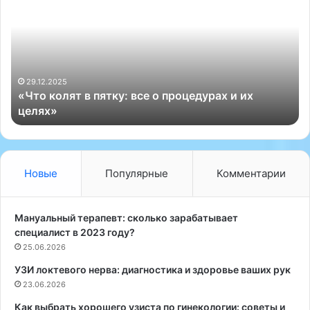
т
d
о
e
к
s
о
c
л
r
я
i
29.12.2025
«Что колят в пятку: все о процедурах и их
т
p
целях»
в
t
п
i
я
o
т
n
к
>
Новые
Популярные
Комментарии
у
:
в
Мануальный терапевт: сколько зарабатывает
с
специалист в 2023 году?
е
25.06.2026
о
УЗИ локтевого нерва: диагностика и здоровье ваших рук
п
р
23.06.2026
о
Как выбрать хорошего узиста по гинекологии: советы и