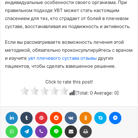
индивидуальные особенности своего организма. При
правильном подходе УВТ может стать настоящим
спасением для тех, кто страдает от болей в плечевом
суставе, восстанавливая их подвижность и активность.
Если вы рассматриваете возможность лечения этой
методикой, обязательно проконсультируйтесь с врачом
и изучите
увт плечевого сустава отзывы
других
пациентов, чтобы сделать взвешенное решение.
Click to rate this post!
[Total:
0
Average:
0
]
LinkedIn
Tumblr
Pinterest
Reddit
Вконтакте
Одноклассники
Skype
Messenger
WhatsApp
Telegram
Viber
Line
Поделиться через электронную почту
Печатать