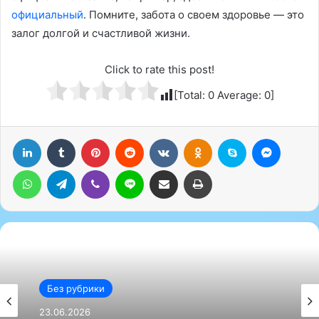
официальный
. Помните, забота о своем здоровье — это
залог долгой и счастливой жизни.
Click to rate this post!
[Total:
0
Average:
0
]
LinkedIn
Tumblr
Pinterest
Reddit
Вконтакте
Одноклассники
Skype
Messenger
WhatsApp
Telegram
Viber
Line
Поделиться через электронную почту
Печатать
Без рубрики
23.06.2026
Без рубрики