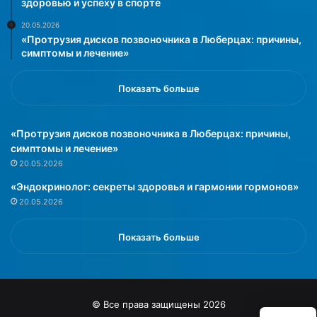
здоровью и успеху в спорте
е
20.05.2026
м
«Протрузия дисков позвоночника в Люберцах: причины,
в
симптомы и лечение»
р
а
Показать больше
ч
а
»
«Протрузия дисков позвоночника в Люберцах: причины,
симптомы и лечение»
20.05.2026
«Эндокринолог: секреты здоровья и гармонии гормонов»
20.05.2026
Показать больше
© Все права защищены 2026