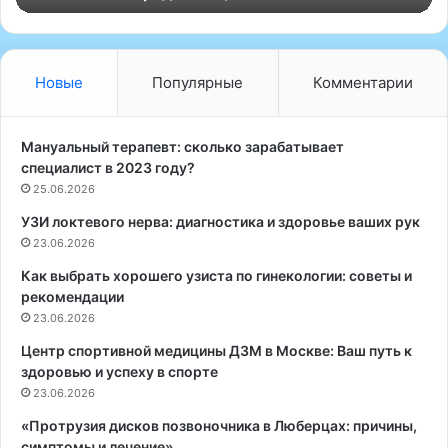
о
е
с
н
Новые
Популярные
Комментарии
я
т
и
Мануальный терапевт: сколько зарабатывает
е
специалист в 2023 году?
б
25.06.2026
о
УЗИ локтевого нерва: диагностика и здоровье ваших рук
л
23.06.2026
и
:
Как выбрать хорошего узиста по гинекологии: советы и
б
рекомендации
л
23.06.2026
о
к
Центр спортивной медицины ДЗМ в Москве: Ваш путь к
а
здоровью и успеху в спорте
д
23.06.2026
а
«Протрузия дисков позвоночника в Люберцах: причины,
с
симптомы и лечение»