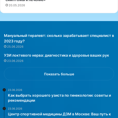
р
20.05.2026
а
м
н
о
г
о
Мануальный терапевт: сколько зарабатывает специалист в
н
2023 году?
е
25.06.2026
р
УЗИ локтевого нерва: диагностика и здоровье ваших рук
в
23.06.2026
а
п
о
Показать больше
д
к
о
23.06.2026
Как выбрать хорошего узиста по гинекологии: советы и
н
рекомендации
т
р
23.06.2026
о
Центр спортивной медицины ДЗМ в Москве: Ваш путь к
л