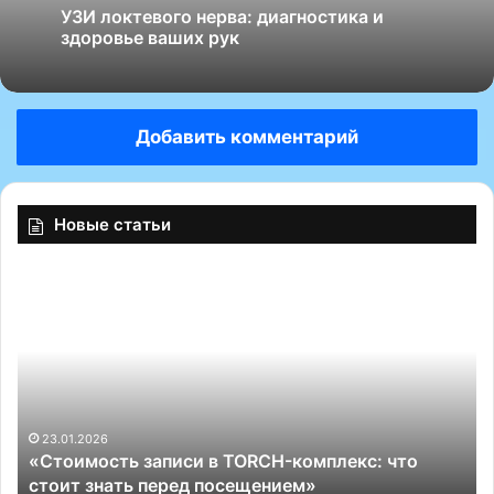
УЗИ локтевого нерва: диагностика и
23.06.2026
здоровье ваших рук
Добавить комментарий
Как выбрать хорошего узиста по
гинекологии: советы и рекомендации
Новые статьи
«
Э
ф
ф
е
к
т
и
23.01.2026
иси в TORCH-комплекс: что
«Эффективное снят
в
ред посещением»
нерва под контроле
н