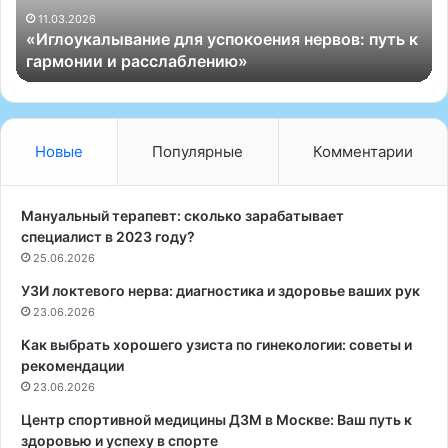
р
6
07.11.2025
алывание для успокоения нервов: путь к
«Как выбрат
а
и и расслаблению»
Москве: со
т
ь
д
и
е
Новые
Популярные
Комментарии
т
о
л
Мануальный терапевт: сколько зарабатывает
о
специалист в 2023 году?
г
25.06.2026
а
УЗИ локтевого нерва: диагностика и здоровье ваших рук
д
23.06.2026
л
я
Как выбрать хорошего узиста по гинекологии: советы и
п
рекомендации
о
23.06.2026
д
р
Центр спортивной медицины ДЗМ в Москве: Ваш путь к
о
здоровью и успеху в спорте