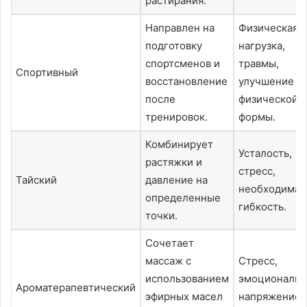
растирания.
Направлен на
Физическая
подготовку
нагрузка,
спортсменов и
травмы,
Спортивный
восстановление
улучшение
после
физической
тренировок.
формы.
Комбинирует
Усталость,
растяжки и
стресс,
Тайский
давление на
необходима
определенные
гибкость.
точки.
Сочетает
массаж с
Стресс,
использованием
эмоциональн
Ароматерапевтический
эфирных масел
напряжение,