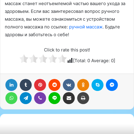
массаж станет неотъемлемой частью вашего ухода за
здоровьем. Если вас заинтересовал вопрос ручного
массажа, вы можете ознакомиться с устройством
полного массажа по ссылке:
ручной массаж
. Будьте
здоровы и заботьтесь о себе!
Click to rate this post!
[Total:
0
Average:
0
]
LinkedIn
Tumblr
Pinterest
Reddit
Вконтакте
Одноклассники
Skype
Messenger
WhatsApp
Telegram
Viber
Line
Поделиться через электронную почту
Печатать