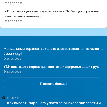
с
23.06.2026
т
«Протрузия дисков позвоночника в Люберцах: причины,
к
симптомы и лечение»
а
20.05.2026
в
М
о
с
к
в
Мануальный терапевт: сколько зарабатывает специалист в
е
2023 году?
:
25.06.2026
с
УЗИ локтевого нерва: диагностика и здоровье ваших рук
о
23.06.2026
в
е
т
Показать больше
ы
и
р
23.06.2026
Как выбрать хорошего узиста по гинекологии: советы и
е