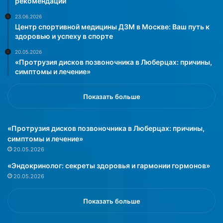
рекомендации
к
о
23.06.2026
м
Центр спортивной медицины ДЗМ в Москве: Ваш путь к
е
здоровью и успеху в спорте
н
20.05.2026
д
«Протрузия дисков позвоночника в Люберцах: причины,
а
симптомы и лечение»
ц
и
Показать больше
и
»
«Протрузия дисков позвоночника в Люберцах: причины,
симптомы и лечение»
20.05.2026
«Эндокринолог: секреты здоровья и гармонии гормонов»
20.05.2026
Показать больше