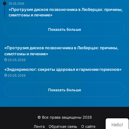
20.05.2026
д
«Протрузия дисков позвоночника в Люберцах: причины,
о
симптомы и лечение»
р
о
в
Показать больше
ь
я
«Протрузия дисков позвоночника в Люберцах: причины,
»
симптомы и лечение»
20.05.2026
«Эндокринолог: секреты здоровья и гармонии гормонов»
20.05.2026
Показать больше
© Все права защищены 2026
Hello!
Лента
Обратная связь
О сайте