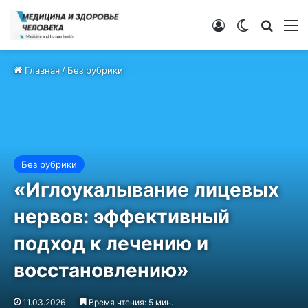
Войти
Switch ski
Искат
М
Главная
/
Без рубрики
Без рубрики
«Иглоукалывание лицевых
нервов: эффективный
подход к лечению и
восстановлению»
11.03.2026
Время чтения: 5 мин.