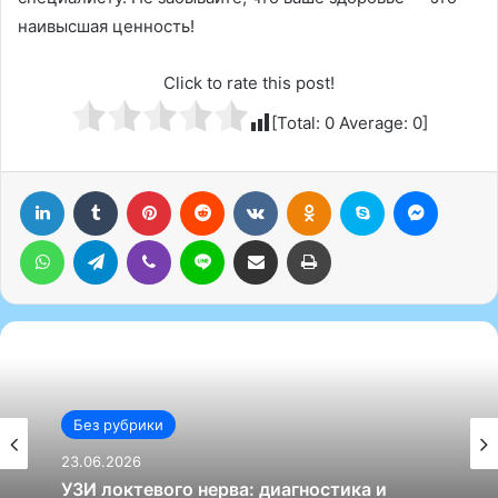
наивысшая ценность!
Click to rate this post!
[Total:
0
Average:
0
]
LinkedIn
Tumblr
Pinterest
Reddit
Вконтакте
Одноклассники
Skype
Messenger
WhatsApp
Telegram
Viber
Line
Поделиться через электронную почту
Печатать
Без рубрики
Без рубрики
23.06.2026
23.06.2026