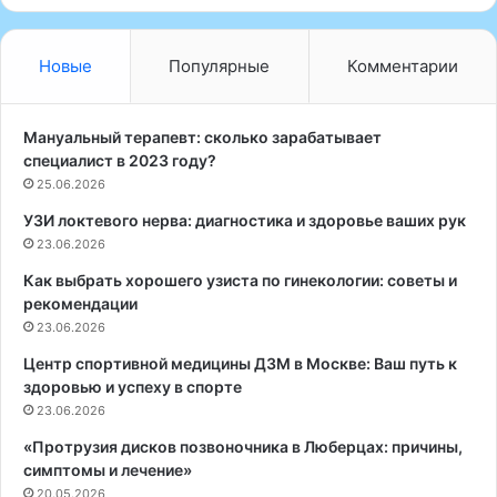
я
й
у
п
р
о
Новые
Популярные
Комментарии
е
д
т
х
р
о
Мануальный терапевт: сколько зарабатывает
ы
д
специалист в 2023 году?
:
к
25.06.2026
э
л
УЗИ локтевого нерва: диагностика и здоровье ваших рук
ф
е
ф
23.06.2026
ч
е
е
Как выбрать хорошего узиста по гинекологии: советы и
к
н
рекомендации
т
и
23.06.2026
и
в
:
Центр спортивной медицины ДЗМ в Москве: Ваш путь к
н
к
здоровью и успеху в спорте
а
л
23.06.2026
я
«Протрузия дисков позвоночника в Люберцах: причины,
у
ч
симптомы и лечение»
с
к
20.05.2026