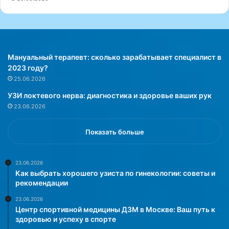
л
з
у
д
г
о
а
р
д
о
л
в
Мануальный терапевт: сколько зарабатывает специалист в
я
ь
2023 году?
в
25.06.2026
о
и
УЗИ локтевого нерва: диагностика и здоровье ваших рук
с
д
23.06.2026
с
о
т
л
а
г
Показать больше
н
о
о
л
в
е
23.06.2026
Как выбрать хорошего узиста по гинекологии: советы и
л
т
рекомендации
е
и
н
23.06.2026
и
»
Центр спортивной медицины ДЗМ в Москве: Ваш путь к
я
здоровью и успеху в спорте
з