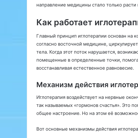
т
направление медицины стало только расти 
е
л
Как работает иглотерап
е
й
б
Главный принцип иглотерапии основан на к
е
согласно восточной медицине, циркулируе
з
тела. Когда этот поток нарушается, возника
р
и
помещенные в определенные точки, помогаю
с
восстанавливая естественное равновесие.
к
а
Механизм действия иглоте
»
Иглотерапия воздействует на нервные окон
так называемых «гормонов счастья». Это по
общее настроение. Но на этом её возможно
Вот основные механизмы действия иглотера