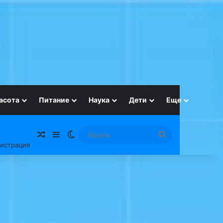
асота
Питание
Наука
Дети
Еще
Случайная статья
Sidebar
Switch skin
Искать
гистрация