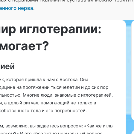
енного нерва
.
ир иглотерапии:
омогает?
«
О
с
пией
т
е
к, которая пришла к нам с Востока. Она
о
14.10.2025
п
дицине на протяжении тысячелетий и до сих пор
 секреты
«Остеопатия в Ист Клиника:
а
льностью. Многие люди, знакомые с иглотерапией,
казателей без
Эффективные Решения для
т
я, а целый ритуал, помогающий не только в
Вашего Здоровья»
и
собственного тела и его потребностей.
я
в
И
м, возможно, вы задаетесь вопросом: «Как же иглы
с
овьем?» И это абсолютно нормальный вопрос.