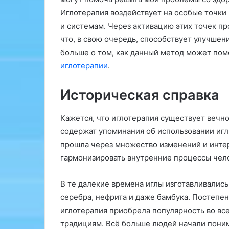
к
Иглотерапия воздействует на особые точки
р
и системам. Через активацию этих точек п
е
т
что, в свою очередь, способствует улучшени
ы
больше о том, как данный метод может пом
у
иглотерапии
.
в
е
Историческая справка
л
и
ч
Кажется, что иглотерапия существует вечно.
е
содержат упоминания об использовании игл
н
прошла через множество изменений и интер
и
я
гармонизировать внутренние процессы чел
п
о
В те далекие времена иглы изготавливались
к
серебра, нефрита и даже бамбука. Постепе
а
з
иглотерапия приобрела популярность во все
а
традициям. Всё больше людей начали поним