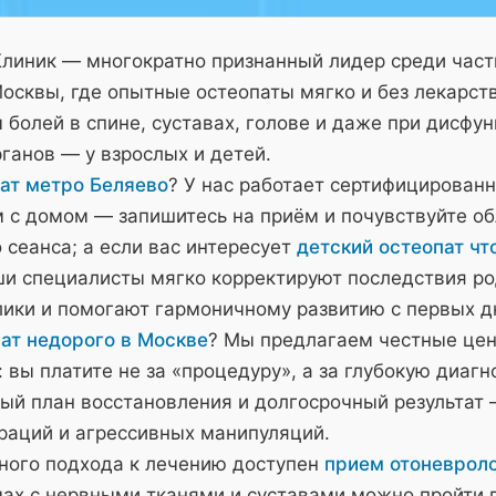
Клиник — многократно признанный лидер среди час
осквы, где опытные остеопаты мягко и без лекарст
болей в спине, суставах, голове и даже при дисфу
ганов — у взрослых и детей.
ат метро Беляево
? У нас работает сертифицирован
м с домом — запишитесь на приём и почувствуйте о
 сеанса; а если вас интересует
детский остеопат чт
и специалисты мягко корректируют последствия ро
лики и помогают гармоничному развитию с первых д
ат недорого в Москве
? Мы предлагаем честные це
 вы платите не за «процедуру», а за глубокую диагн
ый план восстановления и долгосрочный результат 
ераций и агрессивных манипуляций.
ного подхода к лечению доступен
прием отоневроло
мах с нервными тканями и суставами можно пройти 