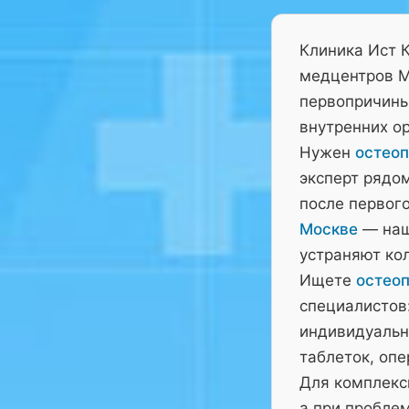
Клиника Ист 
медцентров М
первопричины 
внутренних ор
Нужен
остеоп
эксперт рядо
после первого
Москве
— наш
устраняют ко
Ищете
остеоп
специалистов:
индивидуальн
таблеток, оп
Для комплекс
а при пробле