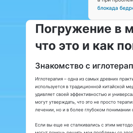
блокада бедр
Погружение в м
что это и как п
«
Н
а
Знакомство с иглотера
к
р
Иглотерапия – одна из самых древних практи
у
28.03.2026
т
используется в традиционной китайской ме
«Накрутка ПФ:
к
удивляет своей эффективностью и универса
увеличения по
а
могут утверждать, что это не просто терапи
риска»
П
лечении, но и в более глубоком понимании 
Ф
:
с
Если вы еще не сталкивались с этим методо
е
могут помочь решить мои проблемы со здор