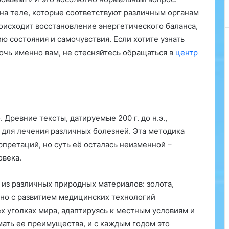
т
 на теле, которые соответствуют различным органам
К
роисходит восстановление энергетического баланса,
л
и
ю состояния и самочувствия. Если хотите узнать
н
очь именно вам, не стесняйтесь обращаться в
центр
и
к
а
:
Э
ф
 Древние тексты, датируемые 200 г. до н.э.,
ф
 для лечения различных болезней. Эта методика
е
претаций, но суть её осталась неизменной –
к
т
овека.
и
в
 из различных природных материалов: золота,
н
нно с развитием медицинских технологий
ы
е
х уголках мира, адаптируясь к местным условиям и
Р
ать ее преимущества, и с каждым годом это