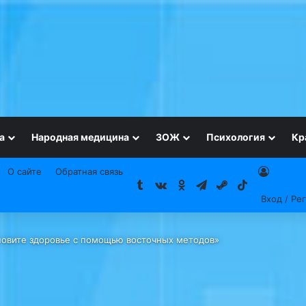
а
Народная медицина
ЗОЖ
Психология
Кр
О сайте
Обратная связь
Tumblr
vk.com
Одноклассники
Telegram
Steam
TikTok
Вход / Ре
новите здоровье с помощью восточных методов»