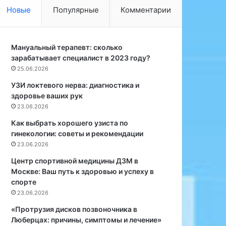
с
ф
Новые
Популярные
Комментарии
к
о
и
н
й
о
м
Мануальный терапевт: сколько
ф
о
зарабатывает специалист в 2023 году?
о
с
р
25.06.2026
к
е
УЗИ локтевого нерва: диагностика и
в
з
здоровье ваших рук
а
—
23.06.2026
п
л
Как выбрать хорошего узиста по
ю
гинекологии: советы и рекомендации
с
23.06.2026
ы
Центр спортивной медицины ДЗМ в
и
Москве: Ваш путь к здоровью и успеху в
э
спорте
ф
23.06.2026
ф
е
«Протрузия дисков позвоночника в
к
Люберцах: причины, симптомы и лечение»