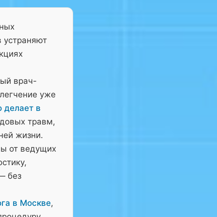
тных
в устраняют
нкциях
ный врач-
блегчение уже
о делает в
довых травм,
ней жизни.
ны от ведущих
остику,
— без
га в Москве
,
процедуру