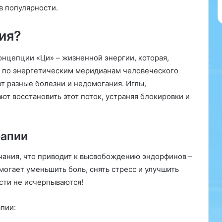
е
в популярности.
ш
е
ия?
н
и
я
онцепции «Ци» – жизненной энергии, которая,
д
т по энергетическим меридианам человеческого
л
ют разные болезни и недомогания. Иглы,
я
В
т восстановить этот поток, устраняя блокировки и
а
ш
е
рапии
г
о
чания, что приводит к высвобождению эндорфинов –
З
д
могает уменьшить боль, снять стресс и улучшить
о
сти не исчерпываются!
р
о
пии:
в
ь