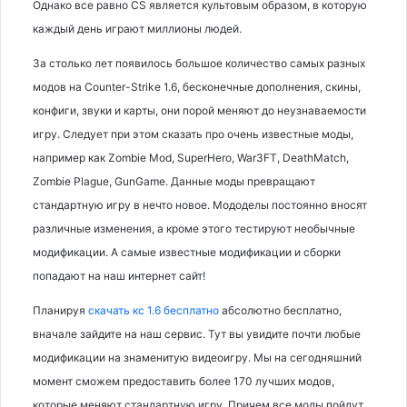
Однако все равно CS является культовым образом, в которую
каждый день играют миллионы людей.
За столько лет появилось большое количество самых разных
модов на Counter-Strike 1.6, бесконечные дополнения, скины,
конфиги, звуки и карты, они порой меняют до неузнаваемости
игру. Следует при этом сказать про очень известные моды,
например как Zombie Mod, SuperHero, War3FT, DeathMatch,
Zombie Plague, GunGame. Данные моды превращают
стандартную игру в нечто новое. Мододелы постоянно вносят
различные изменения, а кроме этого тестируют необычные
модификации. А самые известные модификации и сборки
попадают на наш интернет сайт!
Планируя
скачать кс 1.6 бесплатно
абсолютно бесплатно,
вначале зайдите на наш сервис. Тут вы увидите почти любые
модификации на знаменитую видеоигру. Мы на сегодняшний
момент сможем предоставить более 170 лучших модов,
которые меняют стандартную игру. Причем все моды пойдут