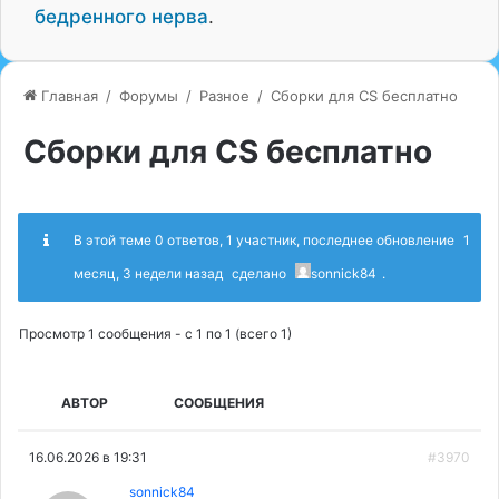
бедренного нерва
.
Главная
/
Форумы
/
Разное
/
Сборки для CS бесплатно
Сборки для CS бесплатно
В этой теме 0 ответов, 1 участник, последнее обновление
1
месяц, 3 недели назад
сделано
sonnick84
.
Просмотр 1 сообщения - с 1 по 1 (всего 1)
АВТОР
СООБЩЕНИЯ
16.06.2026 в 19:31
#3970
sonnick84