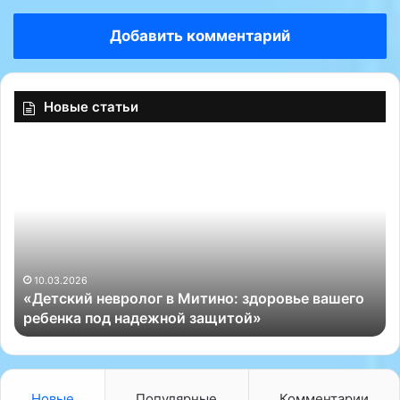
Добавить комментарий
Новые статьи
«
«
Д
О
е
с
т
т
с
е
к
о
и
п
й
а
10.03.2026
«Детский невролог в Митино: здоровье вашего
н
т
ребенка под надежной защитой»
е
С
в
о
р
к
о
о
л
л
Новые
Популярные
Комментарии