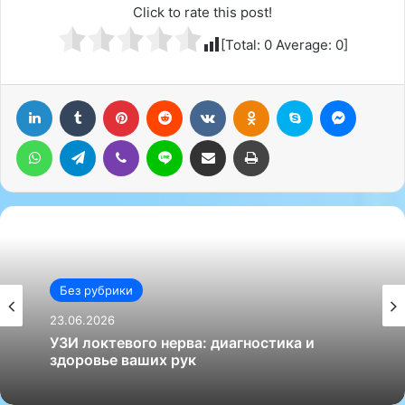
Click to rate this post!
[Total:
0
Average:
0
]
LinkedIn
Tumblr
Pinterest
Reddit
Вконтакте
Одноклассники
Skype
Messenger
WhatsApp
Telegram
Viber
Line
Поделиться через электронную почту
Печатать
Без рубрики
23.06.2026
УЗИ локтевого нерва: диагностика и
здоровье ваших рук