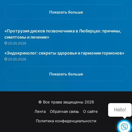
а
щ
Показать больше
и
т
«Протрузия дисков позвоночника в Люберцах: причины,
о
симптомы и лечение»
й
»
20.05.2026
«Эндокринолог: секреты здоровья и гармонии гормонов»
20.05.2026
Показать больше
© Все права защищены 2026
Hello!
Лента
Обратная связь
О сайте
Политика конфиденциальности