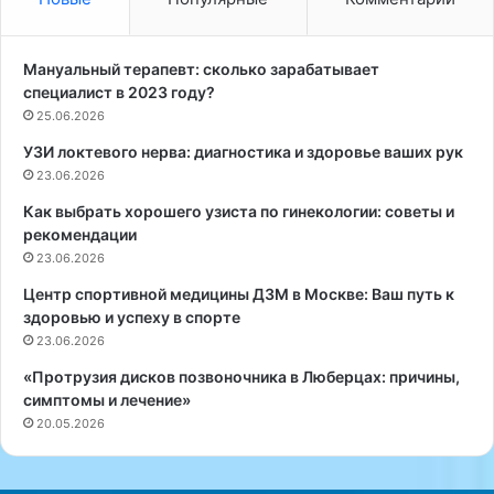
о
:
г
П
в
у
Мануальный терапевт: сколько зарабатывает
М
т
специалист в 2023 году?
и
ь
25.06.2026
т
к
УЗИ локтевого нерва: диагностика и здоровье ваших рук
и
З
н
23.06.2026
д
о
о
Как выбрать хорошего узиста по гинекологии: советы и
:
р
рекомендации
з
о
23.06.2026
д
в
о
ь
Центр спортивной медицины ДЗМ в Москве: Ваш путь к
р
ю
здоровью и успеху в спорте
о
и
23.06.2026
в
Г
«Протрузия дисков позвоночника в Люберцах: причины,
ь
а
симптомы и лечение»
е
р
20.05.2026
в
м
а
о
ш
н