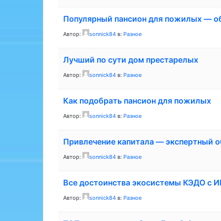
Популярный пансион для пожилых — о
Автор:
sonnick84
в:
Разное
Лучший по сути дом престарелых
Автор:
sonnick84
в:
Разное
Как подобрать пансион для пожилых
Автор:
sonnick84
в:
Разное
Привлечение капитала — экспертный о
Автор:
sonnick84
в:
Разное
Все достоинства экосистемы КЭДО с И
Автор:
sonnick84
в:
Разное