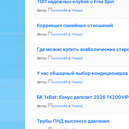
ТОП надежных клубов с Free Spin
Автор:
sonnick84
в:
Разное
Коррекция семейных отношений
Автор:
sonnick84
в:
Разное
Где можно купить анаболические стер
Автор:
sonnick84
в:
Разное
У нас обширный выбор кондиционеров
Автор:
sonnick84
в:
Разное
БК 1xBet: бонус депозит 2026 1X200VIP
Автор:
sonnick84
в:
Разное
Трубы ПНД высокого давления