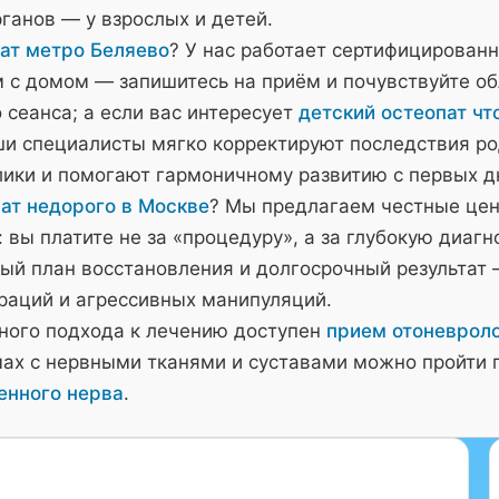
ганов — у взрослых и детей.
ат метро Беляево
? У нас работает сертифицирован
м с домом — запишитесь на приём и почувствуйте о
 сеанса; а если вас интересует
детский остеопат чт
и специалисты мягко корректируют последствия ро
лики и помогают гармоничному развитию с первых д
ат недорого в Москве
? Мы предлагаем честные це
 вы платите не за «процедуру», а за глубокую диагн
ый план восстановления и долгосрочный результат 
ераций и агрессивных манипуляций.
ного подхода к лечению доступен
прием отоневроло
мах с нервными тканями и суставами можно пройти 
енного нерва
.