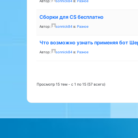
Автор:
sonnick84
в:
Разное
Сборки для CS бесплатно
Автор:
sonnick84
в:
Разное
Что возможно узнать применяя бот Ше
Автор:
sonnick84
в:
Разное
Просмотр 15 тем - с 1 по 15 (57 всего)