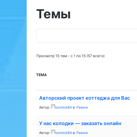
Темы
П
о
и
Просмотр 15 тем - с 1 по 15 (57 всего)
с
к
:
ТЕМА
Авторский проект коттеджа для Вас
Автор:
sonnick84
в:
Разное
У нас колодки — заказать онлайн
Автор:
sonnick84
в:
Разное