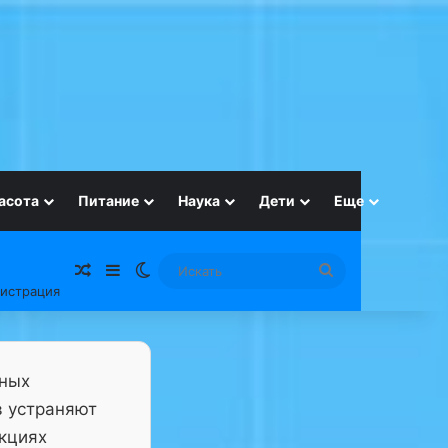
асота
Питание
Наука
Дети
Еще
Случайная статья
Sidebar
Switch skin
Искать
гистрация
тных
в устраняют
нкциях