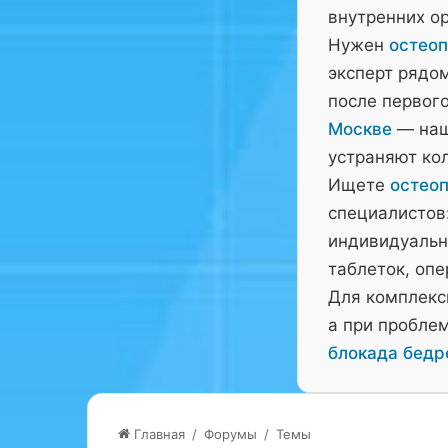
внутренних ор
Нужен
остеоп
эксперт рядо
после первого
Москве
— наш
устраняют ко
Ищете
остеоп
специалистов:
индивидуальн
таблеток, оп
Для комплекс
а при пробле
блокада бедр
Главная
/
Форумы
/
Темы