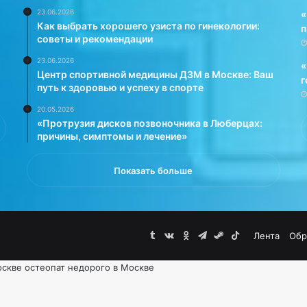
23.06.2026
«
Как выбрать хорошего узиста по гинекологии:
п
советы и рекомендации
23.06.2026
«
Центр спортивной медицины ДЗМ в Москве: Ваш
г
путь к здоровью и успеху в спорте
20.05.2026
«Протрузия дисков позвоночника в Люберцах:
причины, симптомы и лечение»
Показать больше
Tumblr
vk.com
Одноклассники
Telegram
Steam
TikTok
Лента
Обр
оскве
остеопат недорого в Москве