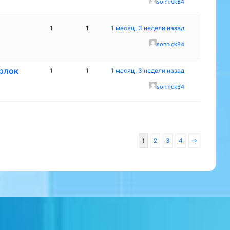
sonnick84
1
1
1 месяц, 3 недели назад
sonnick84
рлок
1
1
1 месяц, 3 недели назад
sonnick84
1
2
3
4
→