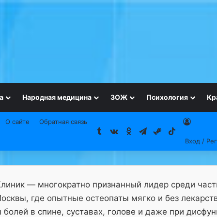
а
Народная медицина
ЗОЖ
Психология
Кр
О сайте
Обратная связь
Tumblr
vk.com
Одноклассники
Telegram
Steam
TikTok
Вход / Ре
Клиник — многократно признанный лидер среди час
осквы, где опытные остеопаты мягко и без лекарст
болей в спине, суставах, голове и даже при дисфу