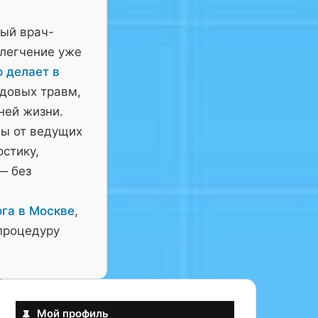
ный врач-
блегчение уже
о делает в
довых травм,
ней жизни.
ны от ведущих
остику,
— без
га в Москве
,
процедуру
Мой профиль