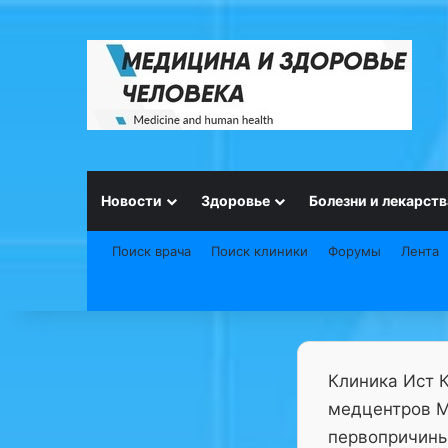
Новости
Здоровье
Болезни и лекарств
Поиск врача
Поиск клиники
Форумы
Лента
Клиника Ист 
медцентров М
первопричины 