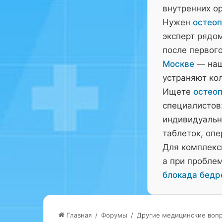
внутренних ор
Нужен
остеоп
эксперт рядо
после первого
Москве
— наш
устраняют ко
Ищете
остеоп
специалистов:
индивидуальн
таблеток, оп
Для комплекс
а при пробле
блокада бедр
Главная
/
Форумы
/
Другие медицинские воп