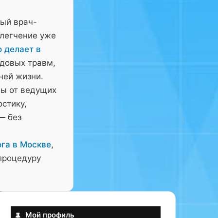
ный врач-
блегчение уже
о делает в
довых травм,
ней жизни.
ны от ведущих
остику,
— без
га в Москве
,
процедуру
Мой профиль