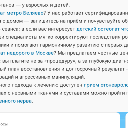
ганов — у взрослых и детей.
ат метро Беляево
? У нас работает сертифицирован
м с домом — запишитесь на приём и почувствуйте о
 сеанса; а если вас интересует
детский остеопат чт
и специалисты мягко корректируют последствия ро
лики и помогают гармоничному развитию с первых д
ат недорого в Москве
? Мы предлагаем честные це
 вы платите не за «процедуру», а за глубокую диагн
ый план восстановления и долгосрочный результат 
ераций и агрессивных манипуляций.
ного подхода к лечению доступен
прием отоневроло
мах с нервными тканями и суставами можно пройти 
енного нерва
.
росы