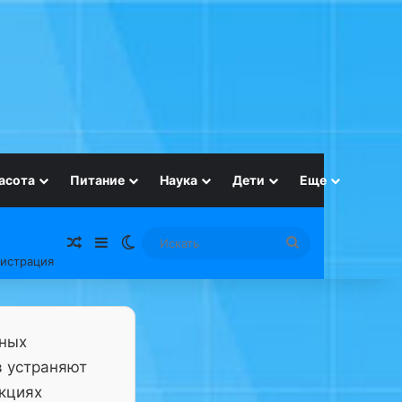
асота
Питание
Наука
Дети
Еще
Случайная статья
Sidebar
Switch skin
Искать
гистрация
тных
в устраняют
нкциях