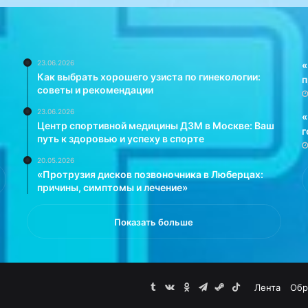
23.06.2026
«
Как выбрать хорошего узиста по гинекологии:
п
советы и рекомендации
23.06.2026
«
Центр спортивной медицины ДЗМ в Москве: Ваш
г
путь к здоровью и успеху в спорте
20.05.2026
«Протрузия дисков позвоночника в Люберцах:
причины, симптомы и лечение»
Показать больше
Tumblr
vk.com
Одноклассники
Telegram
Steam
TikTok
Лента
Обр