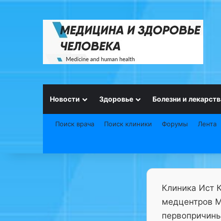
Новости
Здоровье
Болезни и лекарств
Поиск врача
Поиск клиники
Форумы
Лента
Клиника Ист 
медцентров М
первопричины 