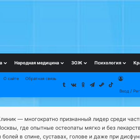
а
Народная медицина
ЗОЖ
Психология
Кр
О сайте
Обратная связь
Tumblr
vk.com
Одноклассники
Telegram
Steam
TikTok
Вход / Ре
Клиник — многократно признанный лидер среди час
осквы, где опытные остеопаты мягко и без лекарст
болей в спине, суставах, голове и даже при дисфу